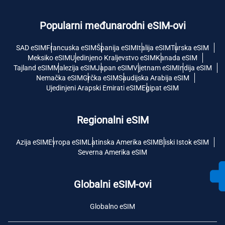
Popularni međunarodni eSIM-ovi
SAD eSIM
Francuska eSIM
Španija eSIM
Italija eSIM
Turska eSIM
Meksiko eSIM
Ujedinjeno Kraljevstvo eSIM
Kanada eSIM
Tajland eSIM
Malezija eSIM
Japan eSIM
Vijetnam eSIM
Indija eSIM
Nemačka eSIM
Grčka eSIM
Saudijska Arabija eSIM
Ujedinjeni Arapski Emirati eSIM
Egipat eSIM
Regionalni eSIM
Azija eSIM
Evropa eSIM
Latinska Amerika eSIM
Bliski Istok eSIM
Severna Amerika eSIM
Globalni eSIM-ovi
Globalno eSIM