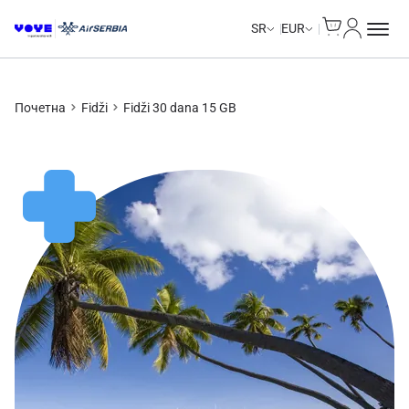
Cart
Moj nalo
SR
EUR
Почетна
Fidži
Fidži 30 dana 15 GB