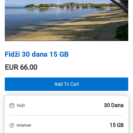
Fidži 30 dana 15 GB
EUR
66.00
Add To Cart
30 Dana
Važi
15 GB
Internet