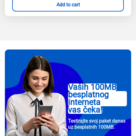
Add to cart
Vaših 100MB
besplatnog
interneta
vas čeka!
Testirajte svoj paket danas
uz besplatnih 100MB.