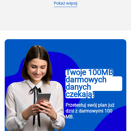
Pokaż więcej
Twoje 100MB
darmowych
danych
czekają!
Przetestuj swój plan już
dziś z darmowymi 100
MB.