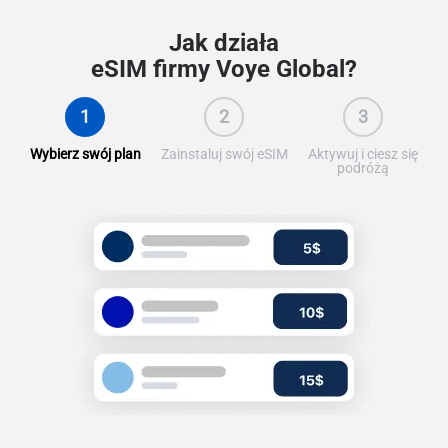
Jak działa
eSIM firmy Voye Global?
1
2
3
Wybierz swój plan
Zainstaluj swój eSIM
Aktywuj i ciesz się
podróżą