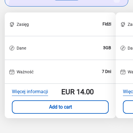
Fidżi
Zasięg
Za
3GB
Dane
Da
7 Dni
Ważność
Wa
EUR
14.00
Więcej informacji
Więc
Add to cart