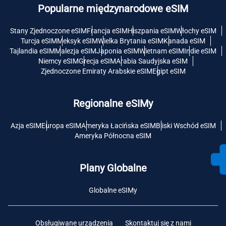
Popularne międzynarodowe eSIM
Stany Zjednoczone eSIM
Francja eSIM
Hiszpania eSIM
Włochy eSIM
Turcja eSIM
Meksyk eSIM
Wielka Brytania eSIM
Kanada eSIM
Tajlandia eSIM
Malezja eSIM
Japonia eSIM
Wietnam eSIM
Indie eSIM
Niemcy eSIM
Grecja eSIM
Arabia Saudyjska eSIM
Zjednoczone Emiraty Arabskie eSIM
Egipt eSIM
Regionalne eSIMy
Azja eSIM
Europa eSIM
Ameryka Łacińska eSIM
Bliski Wschód eSIM
Ameryka Północna eSIM
Plany Globalne
Globalne eSIMy
Obsługiwane urządzenia
Skontaktuj się z nami