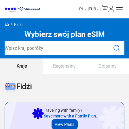
Cart
Moje kon
PL
EUR
Strona główna Voye
Fidżi
Wybierz swój plan eSIM
Wyszukaj plany
Kraje
Regionalny
Globalny
Fidżi
Traveling with family?
Save more with a Family Plan.
View Plans