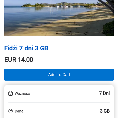
Fidżi 7 dni 3 GB
EUR
14.00
Add To Cart
7 Dni
Ważność
3 GB
Dane