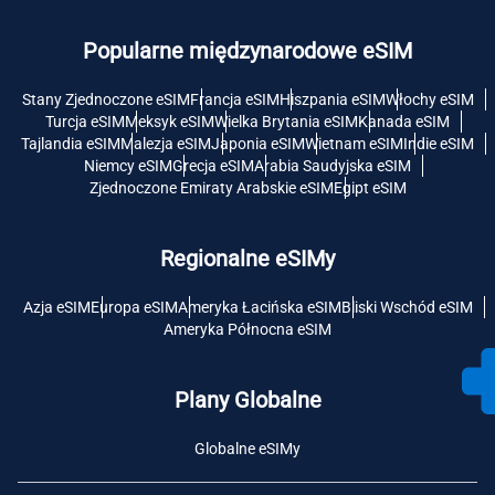
Popularne międzynarodowe eSIM
Stany Zjednoczone eSIM
Francja eSIM
Hiszpania eSIM
Włochy eSIM
Turcja eSIM
Meksyk eSIM
Wielka Brytania eSIM
Kanada eSIM
Tajlandia eSIM
Malezja eSIM
Japonia eSIM
Wietnam eSIM
Indie eSIM
Niemcy eSIM
Grecja eSIM
Arabia Saudyjska eSIM
Zjednoczone Emiraty Arabskie eSIM
Egipt eSIM
Regionalne eSIMy
Azja eSIM
Europa eSIM
Ameryka Łacińska eSIM
Bliski Wschód eSIM
Ameryka Północna eSIM
Plany Globalne
Globalne eSIMy