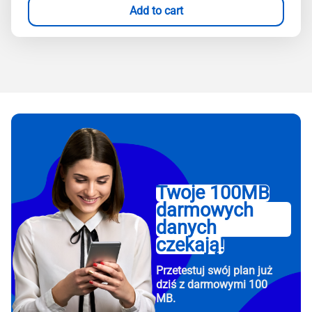
Add to cart
Twoje 100MB
darmowych
danych
czekają!
Przetestuj swój plan już
dziś z darmowymi 100
MB.