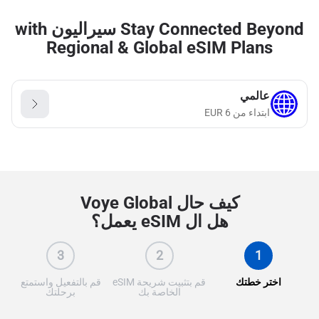
Stay Connected Beyond سيراليون with
Regional & Global eSIM Plans
عالمي
ابتداء من
6
EUR
كيف حال Voye Global
هل ال eSIM يعمل؟
3
2
1
اختر خطتك
قم بتثبيت شريحة eSIM
قم بالتفعيل واستمتع
الخاصة بك
برحلتك