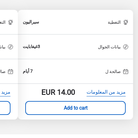
سيراليون
التغطية
الت
3غيغابايت
بيانات الجوال
بيان
7 أيام
صالحة ل
صال
EUR
14.00
مزيد من المعلومات
مزيد 
Add to cart