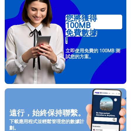
您將獲得
100MB
免費數據
!
立即使用免費的 100MB 測
試您的方案。
遠行，始終保持聯繫。
下載應用程式並輕鬆管理您的數據計
劃。