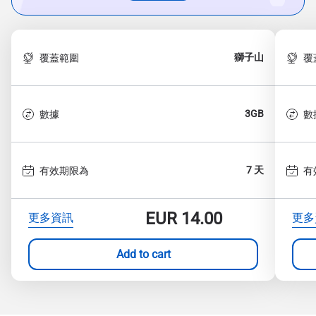
獅子山
覆蓋範圍
覆
3GB
數據
數
7 天
有效期限為
有
EUR
14.00
更多資訊
更多
Add to cart