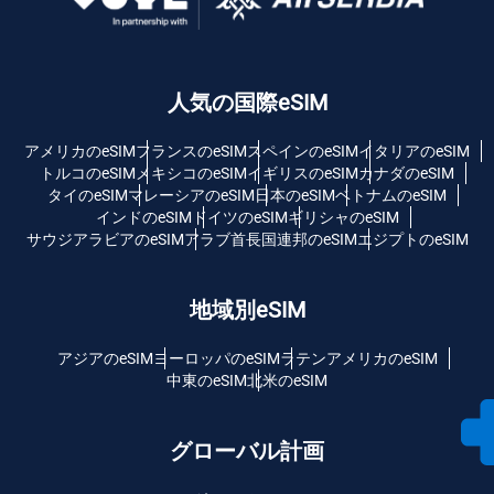
人気の国際eSIM
アメリカのeSIM
フランスのeSIM
スペインのeSIM
イタリアのeSIM
トルコのeSIM
メキシコのeSIM
イギリスのeSIM
カナダのeSIM
タイのeSIM
マレーシアのeSIM
日本のeSIM
ベトナムのeSIM
インドのeSIM
ドイツのeSIM
ギリシャのeSIM
サウジアラビアのeSIM
アラブ首長国連邦のeSIM
エジプトのeSIM
地域別eSIM
アジアのeSIM
ヨーロッパのeSIM
ラテンアメリカのeSIM
中東のeSIM
北米のeSIM
グローバル計画