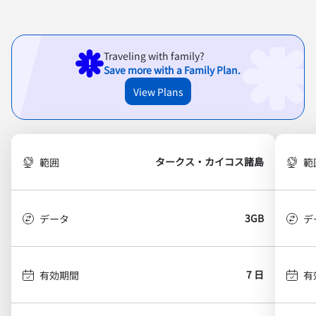
Traveling with family?
Save more with a Family Plan.
View Plans
タークス・カイコス諸島
範囲
範
3GB
データ
デ
7 日
有効期間
有