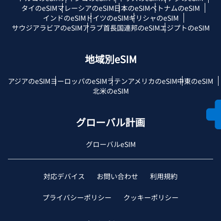
タイのeSIM
マレーシアのeSIM
日本のeSIM
ベトナムのeSIM
インドのeSIM
ドイツのeSIM
ギリシャのeSIM
サウジアラビアのeSIM
アラブ首長国連邦のeSIM
エジプトのeSIM
地域別eSIM
アジアのeSIM
ヨーロッパのeSIM
ラテンアメリカのeSIM
中東のeSIM
北米のeSIM
グローバル計画
グローバルeSIM
対応デバイス
お問い合わせ
利用規約
プライバシーポリシー
クッキーポリシー