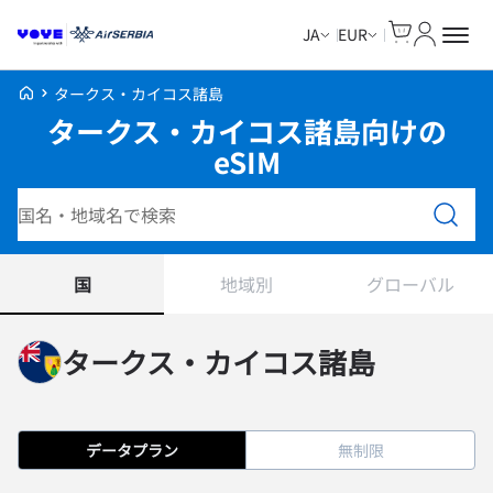
Cart
マイアカ
JA
EUR
Voye Homepage
タークス・カイコス諸島
タークス・カイコス諸島向けの
eSIM
プランを検索
国
地域別
グローバル
タークス・カイコス諸島
データプラン
無制限