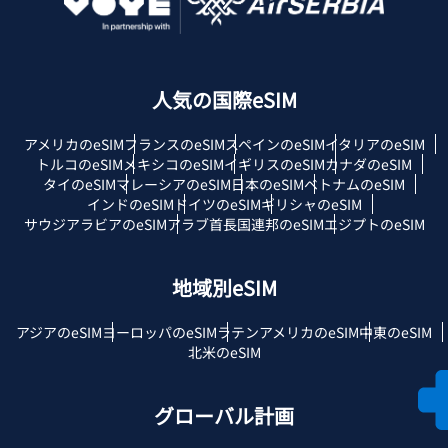
人気の国際eSIM
アメリカのeSIM
フランスのeSIM
スペインのeSIM
イタリアのeSIM
トルコのeSIM
メキシコのeSIM
イギリスのeSIM
カナダのeSIM
タイのeSIM
マレーシアのeSIM
日本のeSIM
ベトナムのeSIM
インドのeSIM
ドイツのeSIM
ギリシャのeSIM
サウジアラビアのeSIM
アラブ首長国連邦のeSIM
エジプトのeSIM
地域別eSIM
アジアのeSIM
ヨーロッパのeSIM
ラテンアメリカのeSIM
中東のeSIM
北米のeSIM
グローバル計画