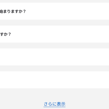
do I get my eSim?
アカウントにログインするか、数秒でアカウントを作成してください。
始まりますか？
 your eSIM, start by checking if your device supports eSIM
ology. Then, contact your mobile carrier to request an eSIM
tion. They will provide you with a QR code or activation deta
ou can scan or enter in your device settings. Once activated,
njoy the benefits of eSIM without needing a physical SIM car
ますか？
またはメールで続ける
ルアドレス
貨を選択
OTPを送信
語を選択
を検索
？
 - 米ドル
KRW - 韓国ウォン
nglish
Español
さらに表示
D - シンガポール・ドル
TWD - 新台湾ドル