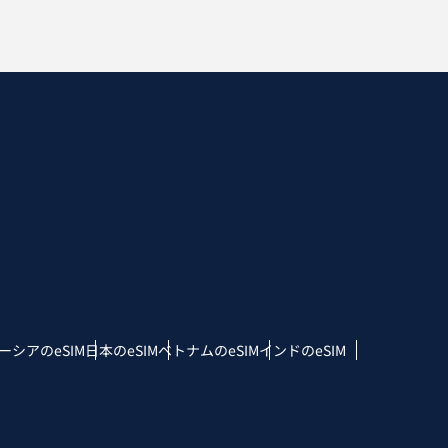
ーシアのeSIM
日本のeSIM
ベトナムのeSIM
インドのeSIM