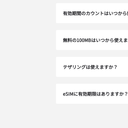
How 
有効期間のカウントはいつから
To get
techn
activa
that y
can e
無料の100MBはいつから使え
メー
通
テザリングは使えますか？
言
通貨
eSIMに有効期限はありますか
USD
E
SG