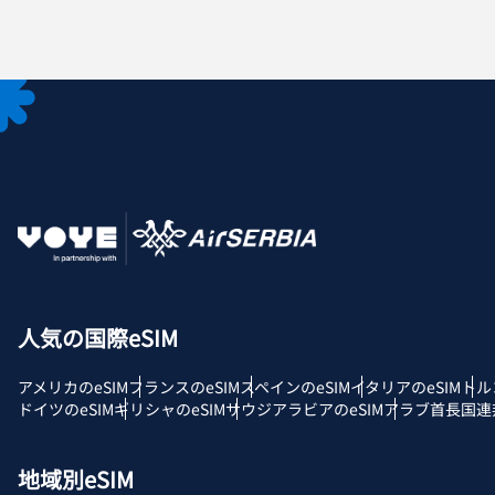
D
JPY
F
THB
ID
CAD
人気の国際eSIM
P
アメリカのeSIM
フランスのeSIM
スペインのeSIM
イタリアのeSIM
トル
AE
ドイツのeSIM
ギリシャのeSIM
サウジアラビアのeSIM
アラブ首長国連邦
с
CH
地域別eSIM