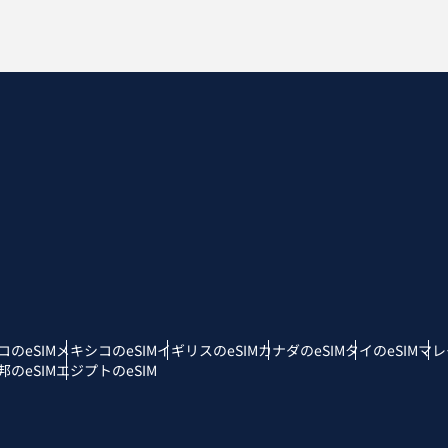
eutsch
简体中文
 - 日本円
EUR - ユーロ
rançais
العربية
 - タイ・バーツ
PHP - フィリピン・ペソ
繁體中文
עברית
R - インドネシア・ルピア
AUD - 豪ドル
日本語
한국어
 - カナダドル
GBP - ポンド
olski
Português
コのeSIM
メキシコのeSIM
イギリスのeSIM
カナダのeSIM
タイのeSIM
マレ
D - アラブ首長国連邦ディルハム
ILS - イスラエル新シェケル
のeSIM
エジプトのeSIM
рпски
Türkçe
F - スイス・フラン
NZD - ニュージーランド・ドル