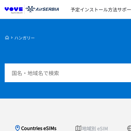
予定
インストール方法
サポ
Voye Homepage
ハンガリー
プランを検索
Countries eSIMs
地域別 eSIM