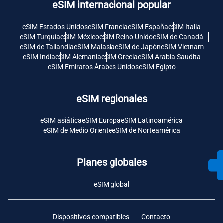
eSIM internacional popular
eSIM Estados Unidos
eSIM Francia
eSIM España
eSIM Italia
eSIM Turquía
eSIM México
eSIM Reino Unido
eSIM de Canadá
eSIM de Tailandia
eSIM Malasia
eSIM de Japón
eSIM Vietnam
eSIM India
eSIM Alemania
eSIM Grecia
eSIM Arabia Saudita
eSIM Emiratos Árabes Unidos
eSIM Egipto
eSIM regionales
eSIM asiática
eSIM Europa
eSIM Latinoamérica
eSIM de Medio Oriente
eSIM de Norteamérica
Planes globales
eSIM global
Dispositivos compatibles
Contacto