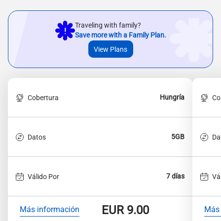
Traveling with family?
Save more with a Family Plan.
View Plans
Hungría
Cobertura
Co
5GB
Datos
Da
7 días
Válido Por
Vá
EUR
9.00
Más información
Más 