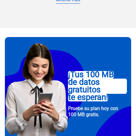
¡Tus 100 MB
de datos
gratuitos
te esperan!
Pruebe su plan hoy con
100 MB gratis.