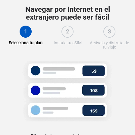
Navegar por Internet en el
extranjero puede ser fácil
1
2
3
Selecciona tu plan
Instala tu eSIM
Actívala y disfruta de
tu viaje