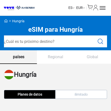
Cart
Mi Cuent
ES
EUR
Voye Homepage
Hungría
eSIM para Hungría
Planes de búsqueda
países
Regional
Global
Hungría
Planes de datos
ilimitado