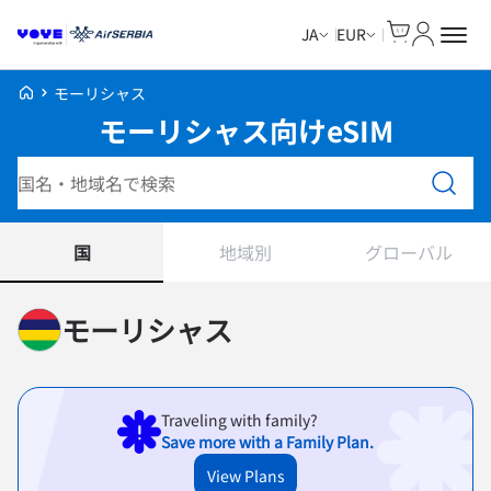
Cart
マイアカ
JA
EUR
Voye Homepage
モーリシャス
モーリシャス向けeSIM
プランを検索
国
地域別
グローバル
モーリシャス
Traveling with family?
Save more with a Family Plan.
View Plans