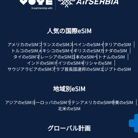
人気の国際eSIM
アメリカのeSIM
フランスのeSIM
スペインのeSIM
イタリアのeSIM
トルコのeSIM
メキシコのeSIM
イギリスのeSIM
カナダのeSIM
タイのeSIM
マレーシアのeSIM
日本のeSIM
ベトナムのeSIM
インドのeSIM
ドイツのeSIM
ギリシャのeSIM
サウジアラビアのeSIM
アラブ首長国連邦のeSIM
エジプトのeSIM
地域別eSIM
アジアのeSIM
ヨーロッパのeSIM
ラテンアメリカのeSIM
中東のeSIM
北米のeSIM
グローバル計画