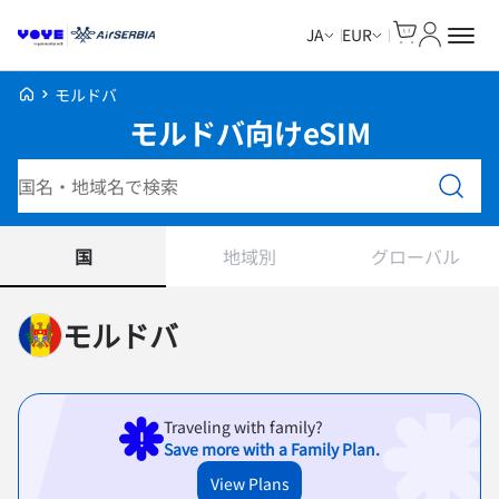
Cart
マイアカ
JA
EUR
Voye Homepage
モルドバ
モルドバ向けeSIM
プランを検索
国
地域別
グローバル
モルドバ
Traveling with family?
Save more with a Family Plan.
View Plans