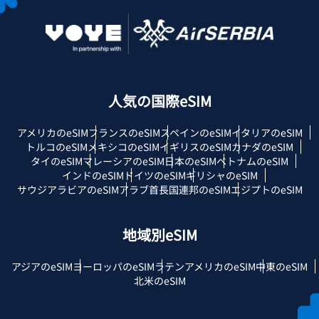
人気の国際eSIM
アメリカのeSIM
フランスのeSIM
スペインのeSIM
イタリアのeSIM
トルコのeSIM
メキシコのeSIM
イギリスのeSIM
カナダのeSIM
タイのeSIM
マレーシアのeSIM
日本のeSIM
ベトナムのeSIM
インドのeSIM
ドイツのeSIM
ギリシャのeSIM
サウジアラビアのeSIM
アラブ首長国連邦のeSIM
エジプトのeSIM
地域別eSIM
アジアのeSIM
ヨーロッパのeSIM
ラテンアメリカのeSIM
中東のeSIM
北米のeSIM