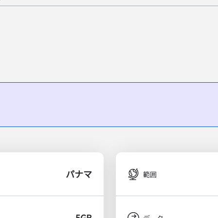
パナマ
範囲
5GB
タ
データ