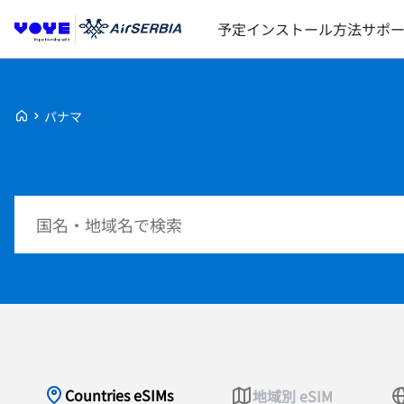
予定
インストール方法
サポ
Voye Homepage
パナマ
プランを検索
Countries eSIMs
地域別 eSIM