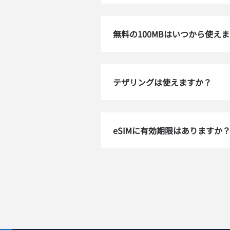
To get
techn
activa
無料の100MBはいつから使え
that y
can e
メー
テザリングは使えますか？
通
言
通貨
eSIMに有効期限はありますか
USD
E
SG
D