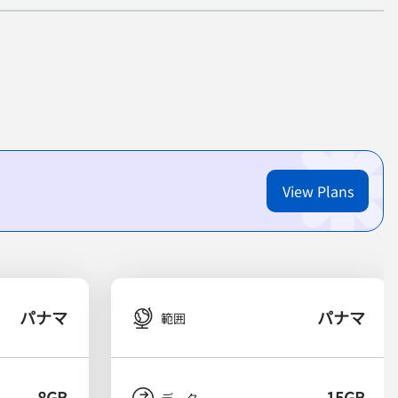
View Plans
パナマ
パナマ
範囲
8GB
15GB
データ