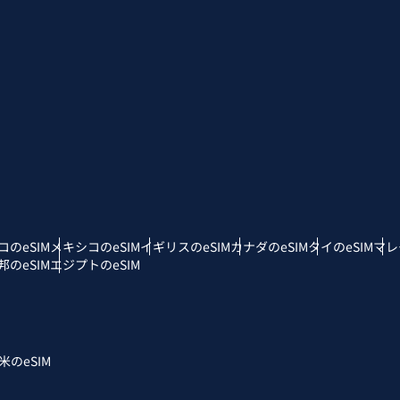
 - 日本円
EUR - ユーロ
rançais
العربية
 - タイ・バーツ
PHP - フィリピン・ペソ
繁體中文
עברית
R - インドネシア・ルピア
AUD - 豪ドル
日本語
한국어
 - カナダドル
GBP - ポンド
コのeSIM
メキシコのeSIM
イギリスのeSIM
カナダのeSIM
タイのeSIM
マレ
olski
Português
のeSIM
エジプトのeSIM
D - アラブ首長国連邦ディルハム
ILS - イスラエル新シェケル
рпски
Türkçe
F - スイス・フラン
NZD - ニュージーランド・ドル
米のeSIM