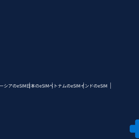
ーシアのeSIM
日本のeSIM
ベトナムのeSIM
インドのeSIM