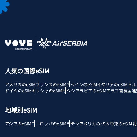
JPY
F
THB
ID
人気の国際eSIM
CAD
アメリカのeSIM
フランスのeSIM
スペインのeSIM
イタリアのeSIM
トル
P
ドイツのeSIM
ギリシャのeSIM
サウジアラビアのeSIM
アラブ首長国連邦
AE
地域別eSIM
с
CH
アジアのeSIM
ヨーロッパのeSIM
ラテンアメリカのeSIM
中東のeSIM
北