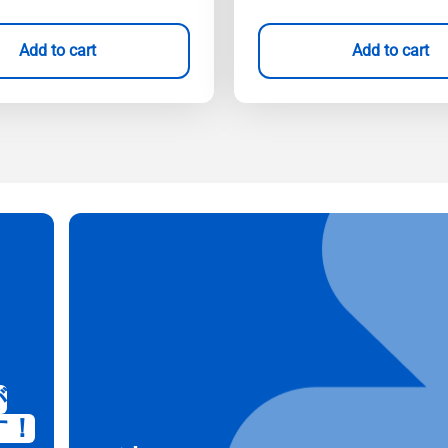
Add to cart
Add to cart
が
す！