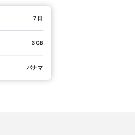
7 日
3 GB
パナマ