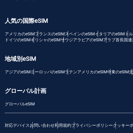
USD
人気の国際eSIM
E
SG
アメリカのeSIM
フランスのeSIM
スペインのeSIM
イタリアのeSIM
トル
ドイツのeSIM
ギリシャのeSIM
サウジアラビアのeSIM
アラブ首長国連邦
D
JPY
地域別eSIM
F
アジアのeSIM
ヨーロッパのeSIM
ラテンアメリカのeSIM
中東のeSIM
北
THB
グローバル計画
ID
グローバルeSIM
CAD
対応デバイス
お問い合わせ
利用規約
プライバシーポリシー
クッキー
P