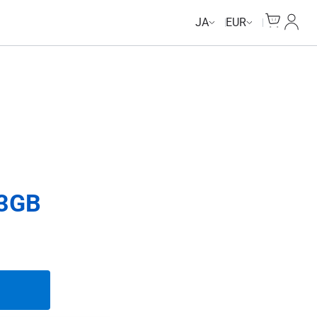
Cart
マイ
JA
EUR
3GB