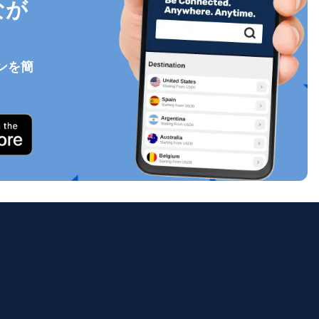
なが
ンを簡
ポップアップを閉じる
ology.
ill
enter
eSIM
ポップアップを閉じる
ポップアップを閉じる