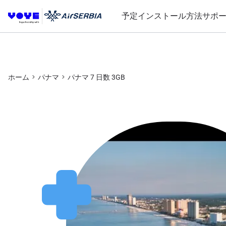
予定
インストール方法
サポ
ホーム
パナマ
パナマ 7 日数 3GB