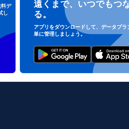
遠くまで、いつでもつ
無料デ
る。
試し
ログインまたは登録
アプリをダウンロードして、データプラ
do I get my eSim?
単に管理しましょう。
アカウントにログインするか、数秒でアカウントを作成してください。
 your eSIM, start by checking if your device supports eSIM techn
contact your mobile carrier to request an eSIM activation. They w
e you with a QR code or activation details that you can scan or 
r device settings. Once activated, you can enjoy the benefits of 
t needing a physical SIM card!
またはメールで続ける
ルアドレス
貨を選択
OTPを送信
語を選択
を検索