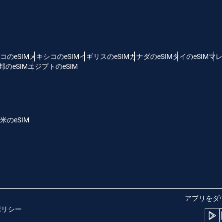
 - 米ドル
KRW - 韓国ウォン
nglish
Español
D - シンガポール・ドル
TWD - 新台湾ドル
コのeSIM
メキシコのeSIM
イギリスのeSIM
カナダのeSIM
タイのeSIM
マレ
のeSIM
エジプトのeSIM
eutsch
简体中文
 - 日本円
EUR - ユーロ
rançais
العربية
米のeSIM
 - タイ・バーツ
PHP - フィリピン・ペソ
繁體中文
עברית
R - インドネシア・ルピア
AUD - 豪ドル
日本語
한국어
 - カナダドル
GBP - ポンド
アプリをダ
ポリシー
olski
Português