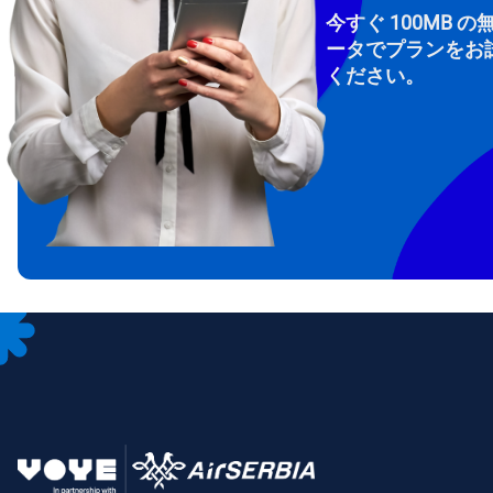
今すぐ 100MB の
ータでプランをお
ください。
How 
To get
Then, 
provid
in you
withou
メー
通
言
通貨