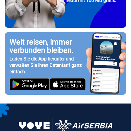
heute mit 100 MB gratis.
Weit reisen, immer
verbunden bleiben.
Laden Sie die App herunter und
verwalten Sie Ihren Datentarif ganz
einfach.