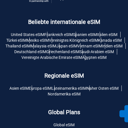
Beliebte internationale eSIM
United States eSIM
Frankreich eSIM
Spanien eSIM
Italien eSIM
Türkei eSIM
Mexiko eSIM
Vereinigtes Königreich eSIM
Kanada eSIM
Thailand eSIM
Malaysia eSIM
Japan eSIM
Vietnam eSIM
Indien eSIM
Deutschland eSIM
Griechenland eSIM
Saudi-Arabien eSIM
Vereinigte Arabische Emirate eSIM
Ägypten eSIM
Regionale eSIM
Asien eSIM
Europa eSIM
Lateinamerika eSIM
Naher Osten eSIM
Nordamerika eSIM
Global Plans
Global eSIM