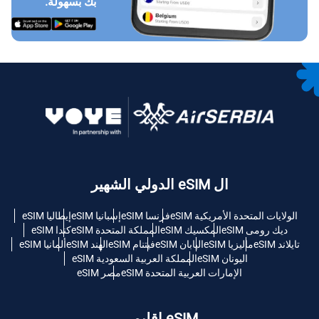
بك بسهولة.
ال eSIM الدولي الشهير
الولايات المتحدة الأمريكية eSIM
فرنسا eSIM
إسبانيا eSIM
إيطاليا eSIM
ديك رومى eSIM
المكسيك eSIM
المملكة المتحدة eSIM
كندا eSIM
تايلاند eSIM
ماليزيا eSIM
اليابان eSIM
فيتنام eSIM
الهند eSIM
ألمانيا eSIM
اليونان eSIM
المملكة العربية السعودية eSIM
الإمارات العربية المتحدة eSIM
مصر eSIM
eSIM إقليمي