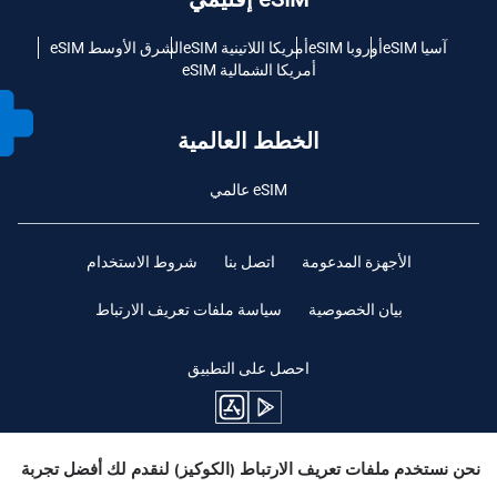
آسيا eSIM
أوروبا eSIM
أمريكا اللاتينية eSIM
الشرق الأوسط eSIM
أمريكا الشمالية eSIM
الخطط العالمية
eSIM عالمي
الأجهزة المدعومة
اتصل بنا
شروط الاستخدام
بيان الخصوصية
سياسة ملفات تعريف الارتباط
احصل على التطبيق
نحن نستخدم ملفات تعريف الارتباط (الكوكيز) لنقدم لك أفضل تجربة
ابقوا متابعين