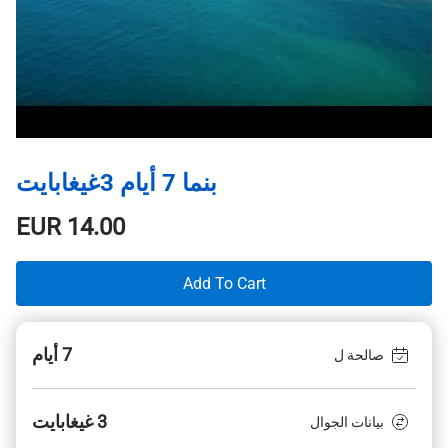
بنما 7 أيام 3غيغابايت
EUR
14.00
Add To Cart
7 أيام
صالحة ل
3 غيغابايت
بيانات الجوال