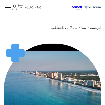
Cart
حسابي
EUR
AR
الرئيسية
بنما
بنما 7 أيام 3غيغابايت