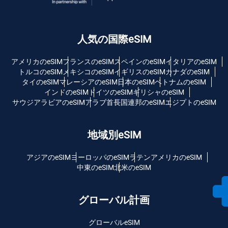
人気の国際eSIM
アメリカのeSIM
フランスのeSIM
スペインのeSIM
イタリアのeSIM
トルコのeSIM
メキシコのeSIM
イギリスのeSIM
カナダのeSIM
タイのeSIM
マレーシアのeSIM
日本のeSIM
ベトナムのeSIM
インドのeSIM
ドイツのeSIM
ギリシャのeSIM
サウジアラビアのeSIM
アラブ首長国連邦のeSIM
エジプトのeSIM
地域別eSIM
アジアのeSIM
ヨーロッパのeSIM
ラテンアメリカのeSIM
中東のeSIM
北米のeSIM
グローバル計画
グローバルeSIM