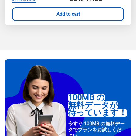
Add to cart
100MB の
無料データが
待っています！
今すぐ 100MB の無料デー
タでプランをお試しくだ
さい。