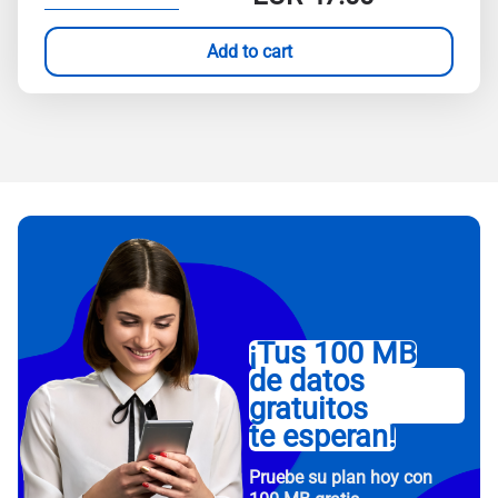
Add to cart
¡Tus 100 MB
de datos
gratuitos
te esperan!
Pruebe su plan hoy con