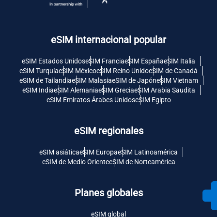
eSIM internacional popular
eSIM Estados Unidos
eSIM Francia
eSIM España
eSIM Italia
eSIM Turquía
eSIM México
eSIM Reino Unido
eSIM de Canadá
eSIM de Tailandia
eSIM Malasia
eSIM de Japón
eSIM Vietnam
eSIM India
eSIM Alemania
eSIM Grecia
eSIM Arabia Saudita
eSIM Emiratos Árabes Unidos
eSIM Egipto
eSIM regionales
eSIM asiática
eSIM Europa
eSIM Latinoamérica
eSIM de Medio Oriente
eSIM de Norteamérica
Planes globales
eSIM global