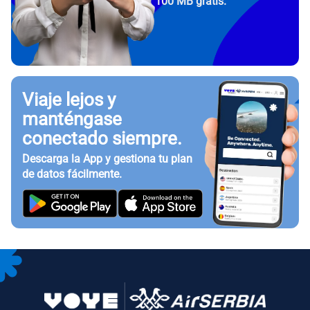
100 MB gratis.
Viaje lejos y
manténgase
conectado siempre.
Descarga la App y gestiona tu plan
de datos fácilmente.