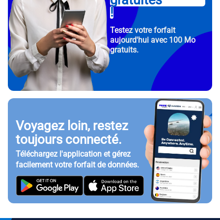
gratuites
!
Testez votre forfait
aujourd'hui avec 100 Mo
gratuits.
Voyagez loin, restez
toujours connecté.
Téléchargez l'application et gérez
facilement votre forfait de données.