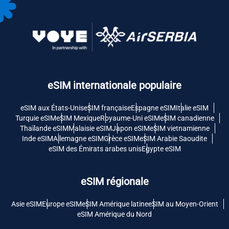
eSIM internationale populaire
eSIM aux États-Unis
eSIM française
Espagne eSIM
Italie eSIM
Turquie eSIM
eSIM Mexique
Royaume-Uni eSIM
eSIM canadienne
Thaïlande eSIM
Malaisie eSIM
Japon eSIM
eSIM vietnamienne
Inde eSIM
Allemagne eSIM
Grèce eSIM
eSIM Arabie Saoudite
eSIM des Émirats arabes unis
Egypte eSIM
eSIM régionale
Asie eSIM
Europe eSIM
eSIM Amérique latine
eSIM au Moyen-Orient
eSIM Amérique du Nord