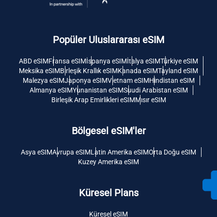
Popüler Uluslararası eSIM
ABD eSIM
Fransa eSIM
İspanya eSIM
İtalya eSIM
Türkiye eSIM
Meksika eSIM
Birleşik Krallık eSIM
Kanada eSIM
Tayland eSIM
Malezya eSIM
Japonya eSIM
Vietnam eSIM
Hindistan eSIM
Almanya eSIM
Yunanistan eSIM
Suudi Arabistan eSIM
Birleşik Arap Emirlikleri eSIM
Mısır eSIM
Bölgesel eSIM'ler
Asya eSIM
Avrupa eSIM
Latin Amerika eSIM
Orta Doğu eSIM
Kuzey Amerika eSIM
Küresel Plans
Küresel eSIM