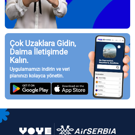
Çok Uzaklara Gidin,
Daima İletişimde
Kalın.
Uygulamamızı indirin ve veri
planınızı kolayca yönetin.