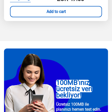
Add to cart
100MB'ınız
ücretsiz veri
bekliyor!
Ücretsiz 100MB ile
planınızı hemen test edin.