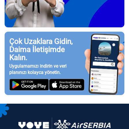
Çok Uzaklara Gidin,
Daima İletişimde
Kalın.
Uygulamamızı indirin ve veri
planınızı kolayca yönetin.