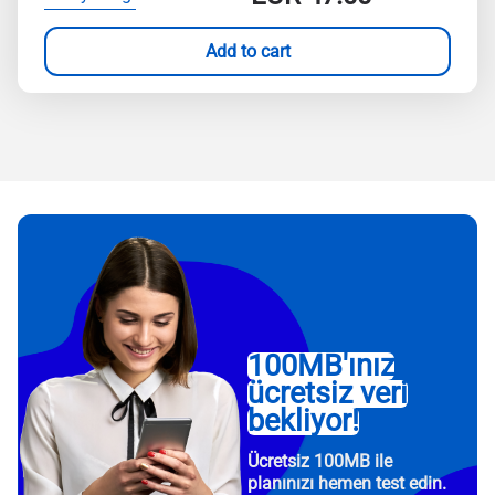
Add to cart
100MB'ınız
ücretsiz veri
bekliyor!
Ücretsiz 100MB ile
planınızı hemen test edin.