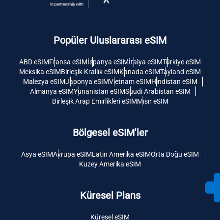
Popüler Uluslararası eSIM
ABD eSIM
Fransa eSIM
İspanya eSIM
İtalya eSIM
Türkiye eSIM
Meksika eSIM
Birleşik Krallık eSIM
Kanada eSIM
Tayland eSIM
Malezya eSIM
Japonya eSIM
Vietnam eSIM
Hindistan eSIM
Almanya eSIM
Yunanistan eSIM
Suudi Arabistan eSIM
Birleşik Arap Emirlikleri eSIM
Mısır eSIM
Bölgesel eSIM'ler
Asya eSIM
Avrupa eSIM
Latin Amerika eSIM
Orta Doğu eSIM
Kuzey Amerika eSIM
Küresel Plans
Küresel eSIM