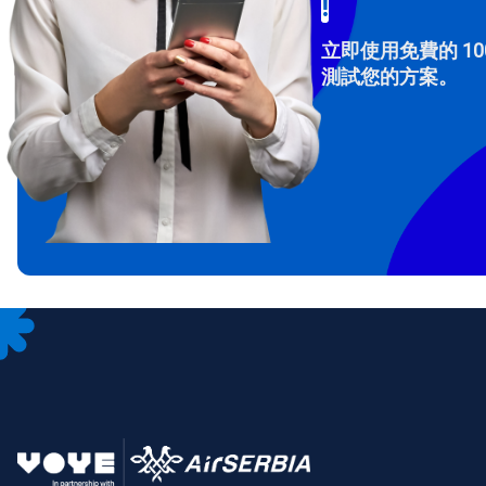
!
立即使用免費的 10
測試您的方案。
How 
To get
Then, 
provid
in you
withou
電子
選
選
搜尋