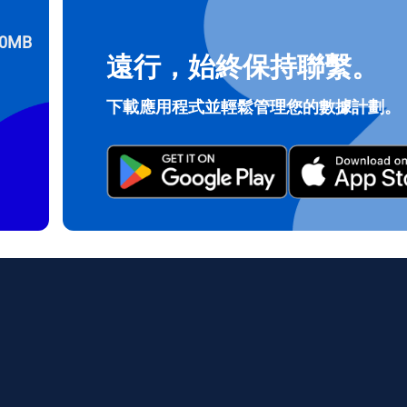
0MB
遠行，始終保持聯繫。
登入或註冊
do I get my eSim?
下載應用程式並輕鬆管理您的數據計劃。
繼續前往您的帳戶或在幾秒鐘內建立一個新帳戶。
 your eSIM, start by checking if your device supports eSIM techn
contact your mobile carrier to request an eSIM activation. They w
e you with a QR code or activation details that you can scan or 
r device settings. Once activated, you can enjoy the benefits of 
t needing a physical SIM card!
或使用電子郵件繼續
郵件
擇貨幣：
發送驗證碼
擇語言：
貨幣