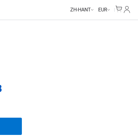
Cart
我的
ZH-HANT
EUR
B