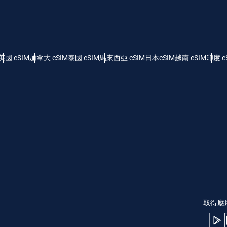
- 美元 (US)
KRW - 韓元
nglish
Español
 - 新加坡元
TWD - 新台幣
英國 eSIM
加拿大 eSIM
泰國 eSIM
馬來西亞 eSIM
日本eSIM
越南 eSIM
印度 e
eutsch
简体中文
 - 日圓
EUR - 歐元
rançais
العربية
 - 泰銖
PHP - 菲律賓比索
繁體中文
עברית
 - 印尼盾
AUD - 澳幣
日本語
한국어
 - 加幣
GBP - 英鎊
取得應
olski
Português