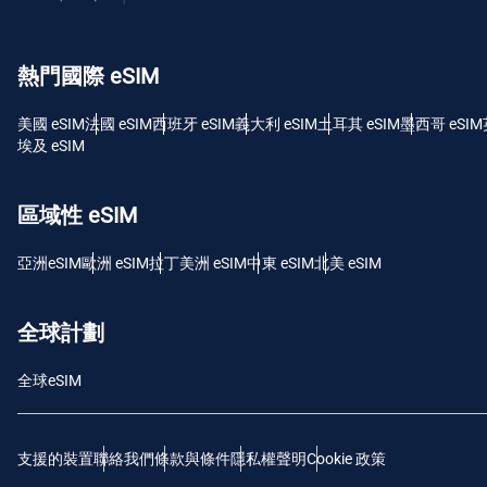
USD 
熱門國際 eSIM
E
SGD
美國 eSIM
法國 eSIM
西班牙 eSIM
義大利 eSIM
土耳其 eSIM
墨西哥 eSIM
埃及 eSIM
D
JPY
區域性 eSIM
F
亞洲eSIM
歐洲 eSIM
拉丁美洲 eSIM
中東 eSIM
北美 eSIM
THB
全球計劃
IDR
全球eSIM
CAD
支援的裝置
聯絡我們
條款與條件
隱私權聲明
Cookie 政策
P