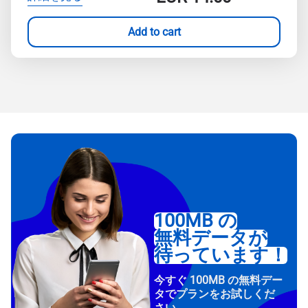
Add to cart
100MB の
無料データが
待っています！
今すぐ 100MB の無料デー
タでプランをお試しくだ
さい。