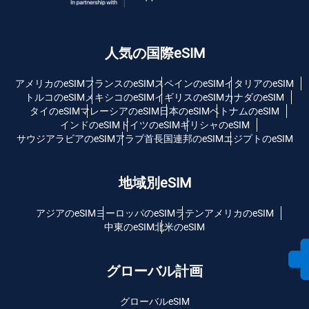
人気の国際eSIM
アメリカのeSIM
フランスのeSIM
スペインのeSIM
イタリアのeSIM
トルコのeSIM
メキシコのeSIM
イギリスのeSIM
カナダのeSIM
タイのeSIM
マレーシアのeSIM
日本のeSIM
ベトナムのeSIM
インドのeSIM
ドイツのeSIM
ギリシャのeSIM
サウジアラビアのeSIM
アラブ首長国連邦のeSIM
エジプトのeSIM
地域別eSIM
アジアのeSIM
ヨーロッパのeSIM
ラテンアメリカのeSIM
中東のeSIM
北米のeSIM
グローバル計画
グローバルeSIM