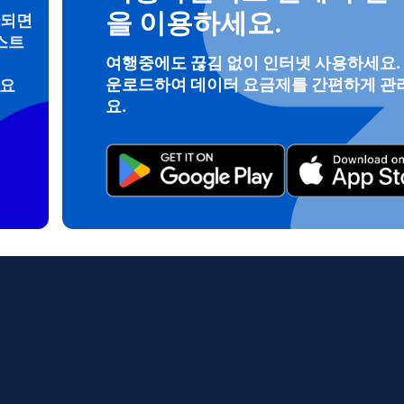
을 이용하세요.
안되면
스트
여행중에도 끊김 없이 인터넷 사용하세요.
로그인 또는 회원가입
운로드하여 데이터 요금제를 간편하게 관
려요
do I get my eSim?
요.
계정을 계속 이용하거나 몇 초 만에 새로 만드세요.
 your eSIM, start by checking if your device supports eSIM techn
contact your mobile carrier to request an eSIM activation. They w
e you with a QR code or activation details that you can scan or 
r device settings. Once activated, you can enjoy the benefits of 
t needing a physical SIM card!
또는 이메일로 계속하기
일
 선택:
OTP 전송
 선택:
검색