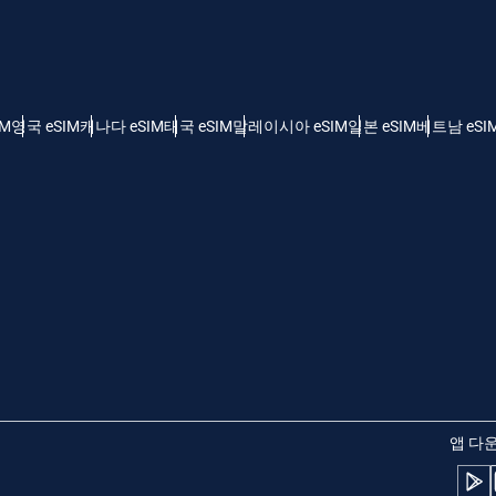
 - 미국 달러
KRW - 한국 원화
nglish
Español
 - 싱가포르 달러
TWD - 신타이비
IM
영국 eSIM
캐나다 eSIM
태국 eSIM
말레이시아 eSIM
일본 eSIM
베트남 eSI
eutsch
简体中文
 - 일본 엔화
EUR - 유로
rançais
العربية
 - 태국 밧
PHP - 필리핀 페소
繁體中文
עברית
 - 인도네시아 루피아
AUD - 오스트레일리아 달러
日本語
한국어
 - 캐나다 달러
GBP - 파운드 스털링
앱 다
olski
Português