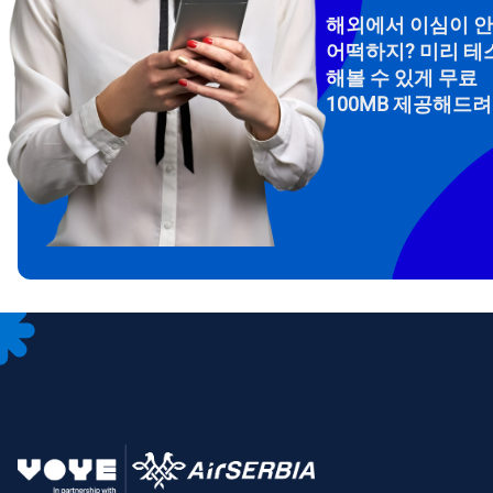
해외에서 이심이 
어떡하지? 미리 테
해볼 수 있게 무료
100MB 제공해드
How 
To get
Then, 
provid
in you
withou
이메
통화
언어
통화 