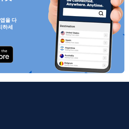
 앱을 다
리하세
팝업 닫기
ology.
ill
enter
eSIM
팝업 닫기
팝업 닫기