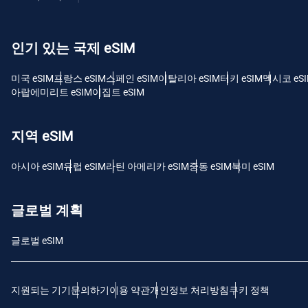
USD
인기 있는 국제 eSIM
E
SGD
미국 eSIM
프랑스 eSIM
스페인 eSIM
이탈리아 eSIM
터키 eSIM
멕시코 eS
아랍에미리트 eSIM
이집트 eSIM
D
JPY
지역 eSIM
F
아시아 eSIM
유럽 ​​eSIM
라틴 아메리카 eSIM
중동 eSIM
북미 eSIM
THB
글로벌 계획
IDR
글로벌 eSIM
CAD
지원되는 기기
문의하기
이용 약관
개인정보 처리방침
쿠키 정책
P