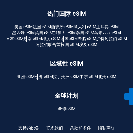
热门国际 eSIM
美国 eSIM
法国 eSIM
西班牙 eSIM
意大利 eSIM
土耳其 eSIM
墨西哥 eSIM
英国 eSIM
加拿大 eSIM
泰国 eSIM
马来西亚 eSIM
日本eSIM
越南 eSIM
印度 eSIM
德国eSIM
希腊 eSIM
沙特阿拉伯 eSIM
阿拉伯联合酋长国 eSIM
埃及 eSIM
区域性 eSIM
亚洲eSIM
欧洲 eSIM
拉丁美洲 eSIM
中东 eSIM
北美 eSIM
全球计划
全球eSIM
支持的设备
联系我们
条款和条件
隐私声明