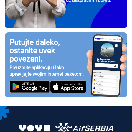
uz besplatnih 100MB.
Putujte daleko,
ostanite uvek
povezani.
Preuzmite aplikaciju i lako
upravljajte svojim internet paketom.