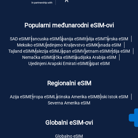
Popularni međunarodni eSIM-ovi
SAD eSIM
Francuska eSIM
Španija eSIM
Italija eSIM
Turska eSIM
Meksiko eSIM
Ujedinjeno Kraljevstvo eSIM
Kanada eSIM
Tajland eSIM
Malezija eSIM
Japan eSIM
Vijetnam eSIM
Indija eSIM
Nemačka eSIM
Grčka eSIM
Saudijska Arabija eSIM
Ujedinjeni Arapski Emirati eSIM
Egipat eSIM
Regionalni eSIM
Azija eSIM
Evropa eSIM
Latinska Amerika eSIM
Bliski Istok eSIM
Severna Amerika eSIM
Globalni eSIM-ovi
Globalno eSIM