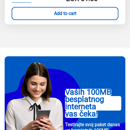
Add to cart
Vaših 100MB
besplatnog
interneta
vas čeka!
Testirajte svoj paket danas