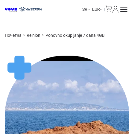
Cart
Moj nalo
SR
EUR
Почетна
Reinion
Ponovno okupljanje 7 dana 4GB