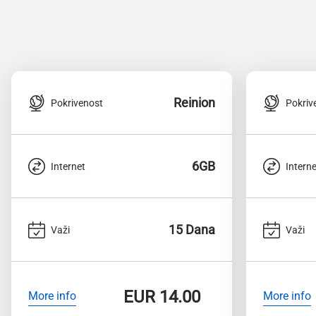
Reinion
Pokrivenost
Pokriv
6GB
Internet
Interne
15 Dana
Važi
Važi
EUR
14.00
More info
More info