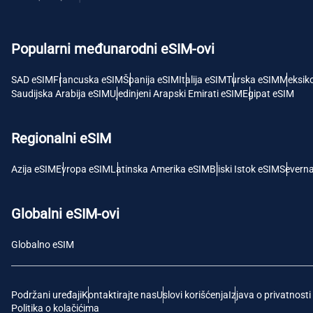
USD 
Popularni međunarodni eSIM-ovi
E
SGD 
SAD eSIM
Francuska eSIM
Španija eSIM
Italija eSIM
Turska eSIM
Meksik
Saudijska Arabija eSIM
Ujedinjeni Arapski Emirati eSIM
Egipat eSIM
D
JPY 
Regionalni eSIM
F
Azija eSIM
Evropa eSIM
Latinska Amerika eSIM
Bliski Istok eSIM
Severn
THB -
Globalni eSIM-ovi
IDR 
Globalno eSIM
CAD 
Podržani uređaji
Kontaktirajte nas
Uslovi korišćenja
Izjava o privatnosti
P
Politika o kolačićima