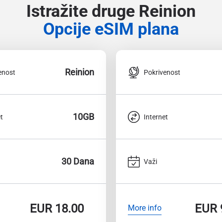
Istražite druge Reinion
Opcije eSIM plana
Reinion
enost
Pokrivenost
10GB
t
Internet
30 Dana
Važi
EUR
18.00
EUR
More info