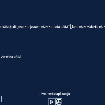
- Američki Dolar
KRW - Južnokorejski Von
nglish
Español
- Singapurski Dolar
TWD - Novi Tajvanski Dolar
o eSIM
Ujedinjeno Kraljevstvo eSIM
Kanada eSIM
Tajland eSIM
Malezija eSI
eutsch
简体中文
- Japanski Jen
EUR - Evro
rançais
العربية
a Amerika eSIM
 Tajlandski Bat
PHP - Filipinski Pezos
繁體中文
עברית
- Indonežanska Rupija
AUD - Australijski Dolar
日本語
한국어
- Kanadski Dolar
GBP - Britanska Funta
Preuzmite aplikaciju
olski
Português