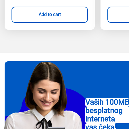
Add to cart
Vaših 100M
besplatnog
interneta
vas čeka!