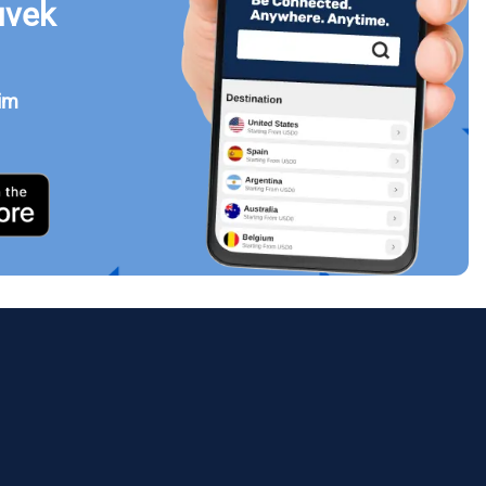
uvek
jim
Zatvori prozor
ology.
ill
enter
eSIM
Zatvori prozor
Zatvori prozor