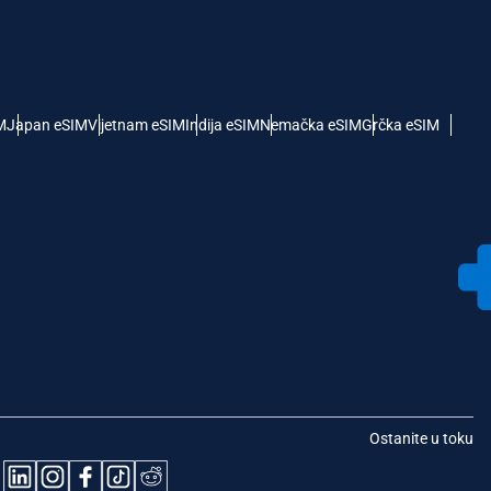
M
Japan eSIM
Vijetnam eSIM
Indija eSIM
Nemačka eSIM
Grčka eSIM
Ostanite u toku