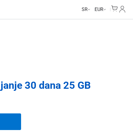
Cart
Moj n
SR
EUR
janje 30 dana 25 GB