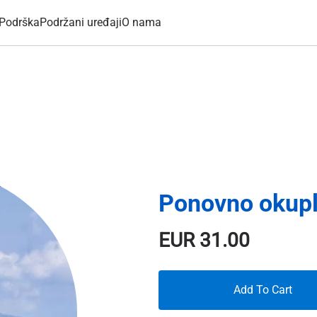
Podrška
Podržani uređaji
O nama
Ponovno okupl
EUR
31.00
Add To Cart