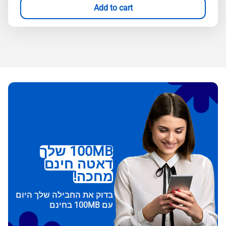
Add to cart
100MB שלך
דאטה חינם
מחכה!
בדוק את החבילה שלך היום
עם 100MB בחינם