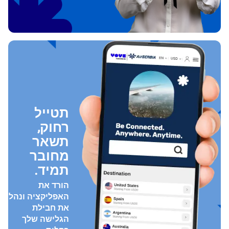
תטייל
רחוק,
תשאר
מחובר
תמיד.
הורד את
האפליקציה ונהל
את חבילת
הגלישה שלך