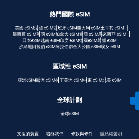
熱門國際 eSIM
美國 eSIM
法國 eSIM
西班牙 eSIM
義大利 eSIM
土耳其 eSIM
墨西哥 eSIM
英國 eSIM
加拿大 eSIM
泰國 eSIM
馬來西亞 eSIM
日本eSIM
越南 eSIM
印度 eSIM
德國eSIM
希臘 eSIM
沙烏地阿拉伯 eSIM
阿拉伯聯合大公國 eSIM
埃及 eSIM
區域性 eSIM
亞洲eSIM
歐洲 eSIM
拉丁美洲 eSIM
中東 eSIM
北美 eSIM
全球計劃
全球eSIM
支援的裝置
聯絡我們
條款與條件
隱私權聲明