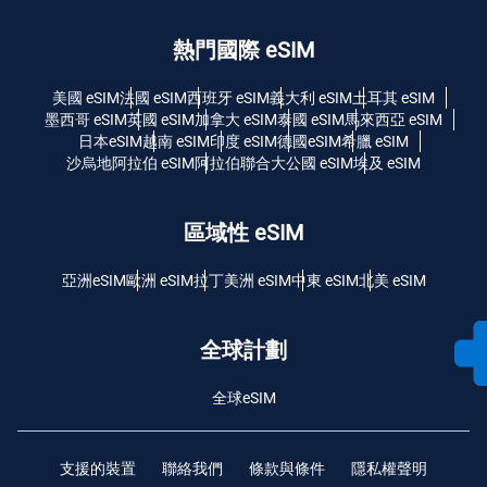
熱門國際 eSIM
美國 eSIM
法國 eSIM
西班牙 eSIM
義大利 eSIM
土耳其 eSIM
墨西哥 eSIM
英國 eSIM
加拿大 eSIM
泰國 eSIM
馬來西亞 eSIM
日本eSIM
越南 eSIM
印度 eSIM
德國eSIM
希臘 eSIM
沙烏地阿拉伯 eSIM
阿拉伯聯合大公國 eSIM
埃及 eSIM
區域性 eSIM
亞洲eSIM
歐洲 eSIM
拉丁美洲 eSIM
中東 eSIM
北美 eSIM
全球計劃
全球eSIM
支援的裝置
聯絡我們
條款與條件
隱私權聲明