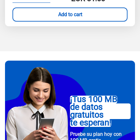
Add to cart
¡Tus 100 MB
de datos
gratuitos
te esperan!
Pruebe su plan hoy con