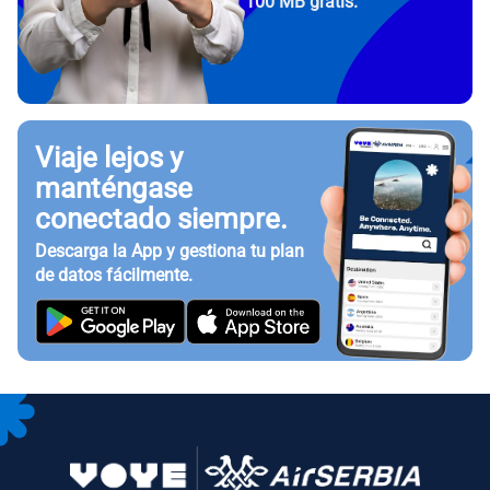
100 MB gratis.
Viaje lejos y
manténgase
conectado siempre.
Descarga la App y gestiona tu plan
de datos fácilmente.