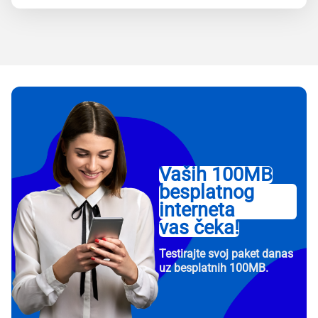
Vaših 100MB
besplatnog
interneta
vas čeka!
Testirajte svoj paket danas
uz besplatnih 100MB.