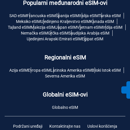
Popularni međunarodni eSIM-ovi
SAD eSIM
Francuska eSIM
Španija eSIM
Italija eSIM
Turska eSIM
Meksiko eSIM
Ujedinjeno Kraljevstvo eSIM
Kanada eSIM
Tajland eSIM
Malezija eSIM
Japan eSIM
Vijetnam eSIM
Indija eSIM
Nemačka eSIM
Grčka eSIM
Saudijska Arabija eSIM
Ujedinjeni Arapski Emirati eSIM
Egipat eSIM
Regionalni eSIM
Azija eSIM
Evropa eSIM
Latinska Amerika eSIM
Bliski Istok eSIM
Severna Amerika eSIM
Globalni eSIM-ovi
Globalno eSIM
Podržani uređaji
Kontaktirajte nas
Uslovi korišćenja