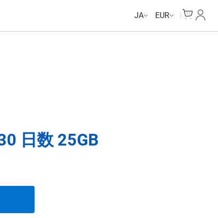
Unlimited Data
Unlimited Data
Unlimited Data
Unlimited Data
Cart
マイ
JA
EUR
0 日数 25GB