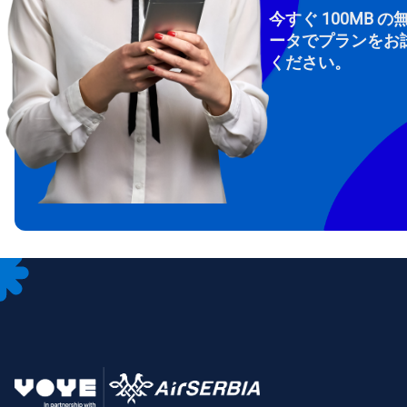
今すぐ 100MB の
ータでプランをお
ください。
How 
To get
Then, 
provid
in you
withou
メー
通
言
通貨