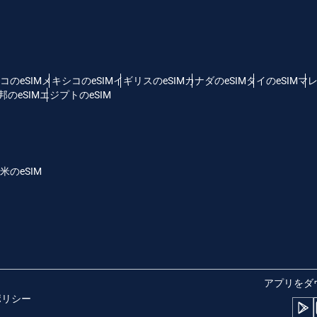
 - 米ドル
KRW - 韓国ウォン
nglish
Español
D - シンガポール・ドル
TWD - 新台湾ドル
コのeSIM
メキシコのeSIM
イギリスのeSIM
カナダのeSIM
タイのeSIM
マレ
のeSIM
エジプトのeSIM
eutsch
简体中文
 - 日本円
EUR - ユーロ
rançais
العربية
米のeSIM
 - タイ・バーツ
PHP - フィリピン・ペソ
繁體中文
עברית
R - インドネシア・ルピア
AUD - 豪ドル
日本語
한국어
 - カナダドル
GBP - ポンド
アプリをダ
ポリシー
olski
Português