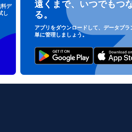
遠くまで、いつでもつ
無料デ
る。
試し
ログインまたは登録
アプリをダウンロードして、データプラ
do I get my eSim?
単に管理しましょう。
アカウントにログインするか、数秒でアカウントを作成してください。
 your eSIM, start by checking if your device supports eSIM techn
contact your mobile carrier to request an eSIM activation. They w
e you with a QR code or activation details that you can scan or 
r device settings. Once activated, you can enjoy the benefits of 
t needing a physical SIM card!
またはメールで続ける
ルアドレス
貨を選択
OTPを送信
語を選択
を検索