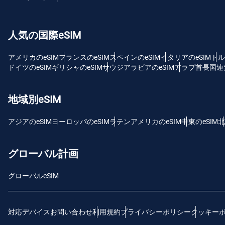
USD
人気の国際eSIM
E
SG
アメリカのeSIM
フランスのeSIM
スペインのeSIM
イタリアのeSIM
トル
ドイツのeSIM
ギリシャのeSIM
サウジアラビアのeSIM
アラブ首長国連邦
D
JPY
地域別eSIM
F
アジアのeSIM
ヨーロッパのeSIM
ラテンアメリカのeSIM
中東のeSIM
北
THB
グローバル計画
ID
グローバルeSIM
CAD
対応デバイス
お問い合わせ
利用規約
プライバシーポリシー
クッキー
P