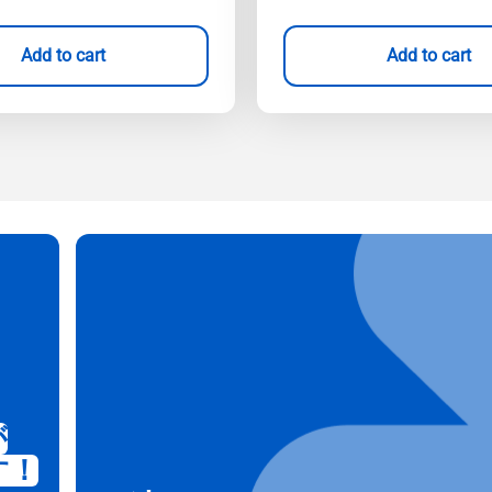
Add to cart
Add to cart
が
す！