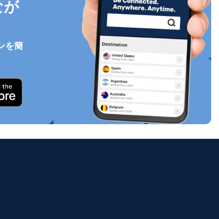
なが
ンを簡
ポップアップを閉じる
ology.
ill
enter
eSIM
ポップアップを閉じる
ポップアップを閉じる