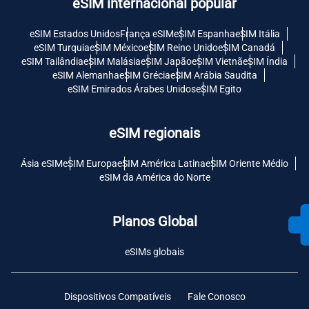
eSIM internacional popular
eSIM Estados Unidos
França eSIM
eSIM Espanha
eSIM Itália
eSIM Turquia
eSIM México
eSIM Reino Unido
eSIM Canadá
eSIM Tailândia
eSIM Malásia
eSIM Japão
eSIM Vietnã
eSIM Índia
eSIM Alemanha
eSIM Grécia
eSIM Arábia Saudita
eSIM Emirados Árabes Unidos
eSIM Egito
eSIM regionais
Ásia eSIM
eSIM Europa
eSIM América Latina
eSIM Oriente Médio
eSIM da América do Norte
Planos Global
eSIMs globais
Dispositivos Compatíveis
Fale Conosco