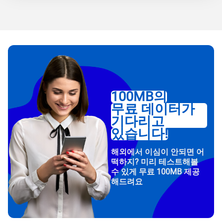
100MB의
무료 데이터가
기다리고
있습니다!
해외에서 이심이 안되면 어
떡하지? 미리 테스트해볼
수 있게 무료 100MB 제공
해드려요