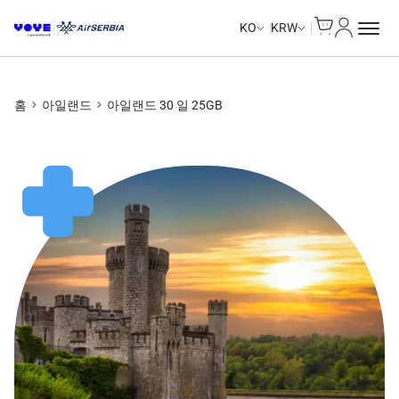
Cart
내 계정
Unlimited Data
Unlimited Data
Unlimited Data
Unlimited Data
KO
KRW
홈
아일랜드
아일랜드 30 일 25GB