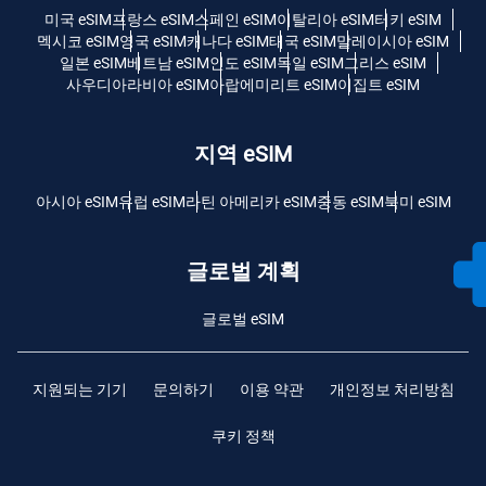
미국 eSIM
프랑스 eSIM
스페인 eSIM
이탈리아 eSIM
터키 eSIM
멕시코 eSIM
영국 eSIM
캐나다 eSIM
태국 eSIM
말레이시아 eSIM
일본 eSIM
베트남 eSIM
인도 eSIM
독일 eSIM
그리스 eSIM
사우디아라비아 eSIM
아랍에미리트 eSIM
이집트 eSIM
지역 eSIM
아시아 eSIM
유럽 ​​eSIM
라틴 아메리카 eSIM
중동 eSIM
북미 eSIM
글로벌 계획
글로벌 eSIM
지원되는 기기
문의하기
이용 약관
개인정보 처리방침
쿠키 정책