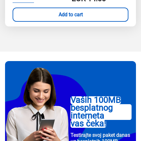
Add to cart
Vaših 100MB
besplatnog
interneta
vas čeka!
Testirajte svoj paket danas