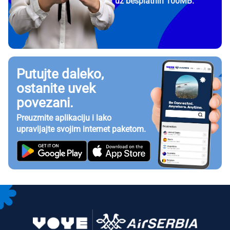
uz besplatnih 100MB.
Putujte daleko,
ostanite uvek
povezani.
Preuzmite aplikaciju i lako
upravljajte svojim internet paketom.