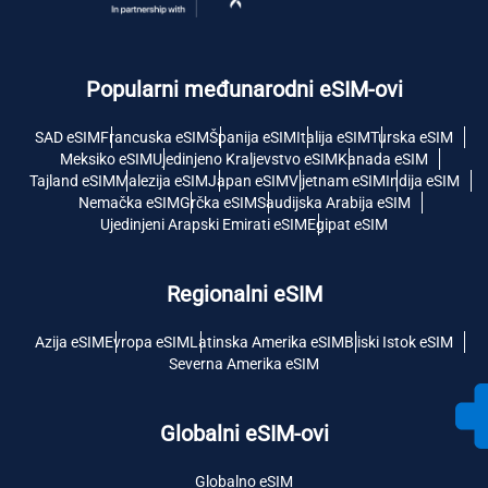
Popularni međunarodni eSIM-ovi
SAD eSIM
Francuska eSIM
Španija eSIM
Italija eSIM
Turska eSIM
Meksiko eSIM
Ujedinjeno Kraljevstvo eSIM
Kanada eSIM
Tajland eSIM
Malezija eSIM
Japan eSIM
Vijetnam eSIM
Indija eSIM
Nemačka eSIM
Grčka eSIM
Saudijska Arabija eSIM
Ujedinjeni Arapski Emirati eSIM
Egipat eSIM
Regionalni eSIM
Azija eSIM
Evropa eSIM
Latinska Amerika eSIM
Bliski Istok eSIM
Severna Amerika eSIM
Globalni eSIM-ovi
Globalno eSIM