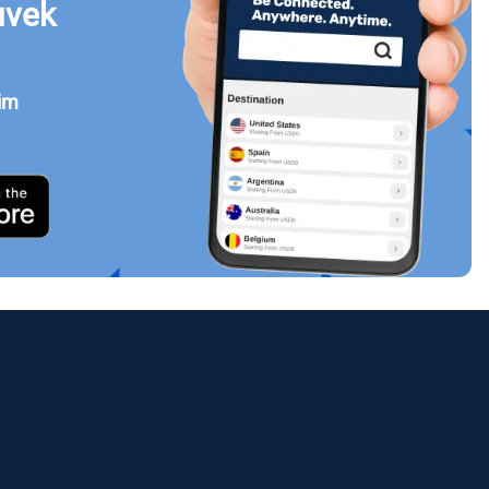
uvek
jim
Zatvori prozor
ology.
ill
enter
eSIM
Zatvori prozor
Zatvori prozor