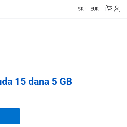
Cart
Moj n
SR
EUR
uda 15 dana 5 GB