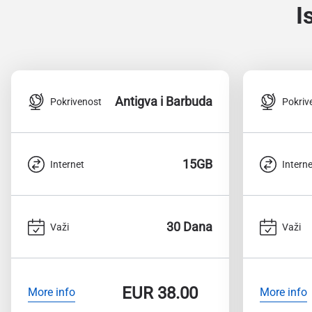
I
Antigva i Barbuda
Pokrivenost
Pokriv
15GB
Internet
Interne
30 Dana
Važi
Važi
EUR
38.00
More info
More info