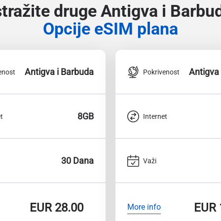
stražite druge Antigva i Barbu
Opcije eSIM plana
Antigva i Barbuda
Antigva
enost
Pokrivenost
8GB
t
Internet
30 Dana
Važi
EUR
28.00
EUR
More info