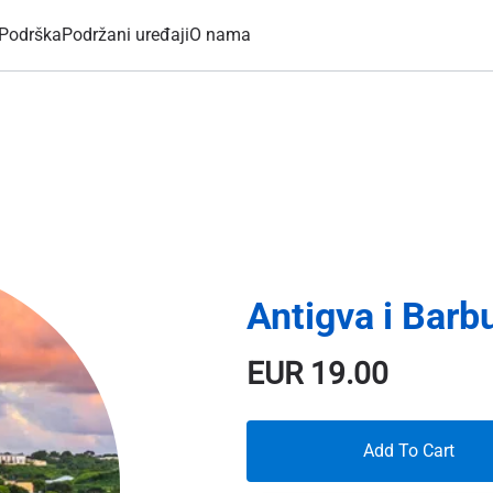
Podrška
Podržani uređaji
O nama
Antigva i Barb
EUR
19.00
Add To Cart