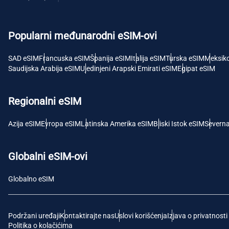
USD 
Popularni međunarodni eSIM-ovi
E
SGD 
SAD eSIM
Francuska eSIM
Španija eSIM
Italija eSIM
Turska eSIM
Meksik
Saudijska Arabija eSIM
Ujedinjeni Arapski Emirati eSIM
Egipat eSIM
D
JPY 
Regionalni eSIM
F
Azija eSIM
Evropa eSIM
Latinska Amerika eSIM
Bliski Istok eSIM
Severn
THB -
Globalni eSIM-ovi
IDR 
Globalno eSIM
CAD 
Podržani uređaji
Kontaktirajte nas
Uslovi korišćenja
Izjava o privatnosti
P
Politika o kolačićima