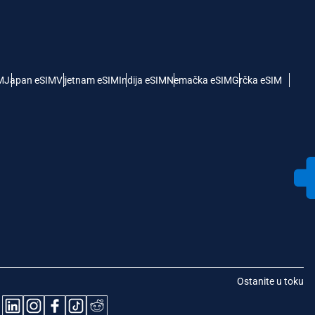
M
Japan eSIM
Vijetnam eSIM
Indija eSIM
Nemačka eSIM
Grčka eSIM
Ostanite u toku