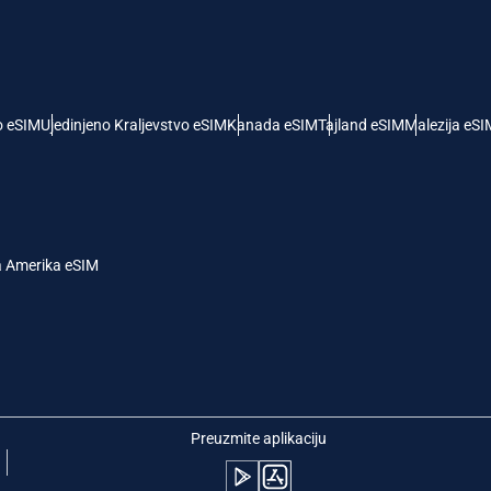
- Američki Dolar
KRW - Južnokorejski Von
nglish
Español
- Singapurski Dolar
TWD - Novi Tajvanski Dolar
o eSIM
Ujedinjeno Kraljevstvo eSIM
Kanada eSIM
Tajland eSIM
Malezija eSI
eutsch
简体中文
- Japanski Jen
EUR - Evro
rançais
العربية
a Amerika eSIM
 Tajlandski Bat
PHP - Filipinski Pezos
繁體中文
עברית
- Indonežanska Rupija
AUD - Australijski Dolar
日本語
한국어
- Kanadski Dolar
GBP - Britanska Funta
Preuzmite aplikaciju
olski
Português