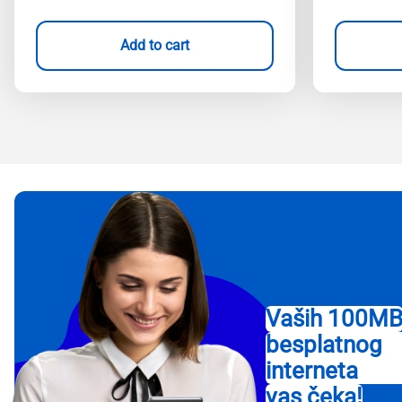
Add to cart
Vaših 100M
besplatnog
interneta
vas čeka!