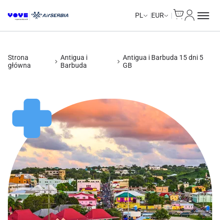
Cart
Moje kon
Unlimited Data
Unlimited Data
Unlimited Data
Unlimited Data
PL
EUR
Strona
Antigua i
Antigua i Barbuda 15 dni 5
główna
Barbuda
GB