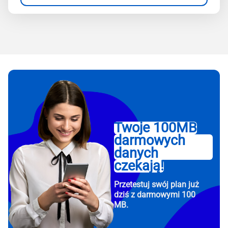
Twoje 100MB
darmowych
danych
czekają!
Przetestuj swój plan już
dziś z darmowymi 100
MB.