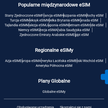
Popularne międzynarodowe eSIM
Stany Zjednoczone eSIM
Francja eSIM
Hiszpania eSIM
Włochy eSIM
Turcja eSIM
Meksyk eSIM
Wielka Brytania eSIM
Kanada eSIM
Tajlandia eSIM
Malezja eSIM
Japonia eSIM
Wietnam eSIM
Indie eSIM
Niemcy eSIM
Grecja eSIM
Arabia Saudyjska eSIM
Zjednoczone Emiraty Arabskie eSIM
Egipt eSIM
Regionalne eSIMy
Azja eSIM
Europa eSIM
Ameryka Łacińska eSIM
Bliski Wschód eSIM
Ameryka Północna eSIM
Plany Globalne
Globalne eSIMy
Obsługiwane urządzenia
Skontaktuj się z nami