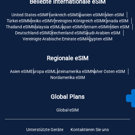
Beliebte internationale eSIM
United States eSIM
Frankreich eSIM
Spanien eSIM
Italien eSIM
Türkei eSIM
Mexiko eSIM
Vereinigtes Königreich eSIM
Kanada eSIM
Thailand eSIM
Malaysia eSIM
Japan eSIM
Vietnam eSIM
Indien eSIM
Deutschland eSIM
Griechenland eSIM
Saudi-Arabien eSIM
Vereinigte Arabische Emirate eSIM
Ägypten eSIM
Regionale eSIM
Asien eSIM
Europa eSIM
Lateinamerika eSIM
Naher Osten eSIM
Nordamerika eSIM
Global Plans
Global eSIM
Unterstützte Geräte
Kontaktieren Sie uns