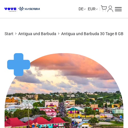
Cart
Mein Kon
Unlimited Data
Unlimited Data
Unlimited Data
Unlimited Data
DE
EUR
Start
Antigua und Barbuda
Antigua und Barbuda 30 Tage 8 GB