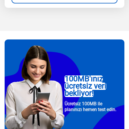
100MB'ınız
ücretsiz veri
bekliyor!
Ücretsiz 100MB ile
planınızı hemen test edin.