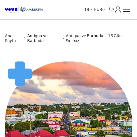
Cart
Hesabım
Unlimited Data
Unlimited Data
Unlimited Data
Unlimited Data
TR
EUR
Ana
Antigua ve
Antigua ve Barbuda – 15 Gün –
Sayfa
Barbuda
Sınırsız