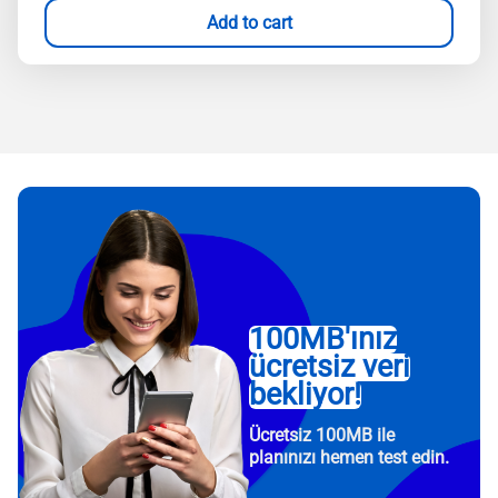
Add to cart
100MB'ınız
ücretsiz veri
bekliyor!
Ücretsiz 100MB ile
planınızı hemen test edin.