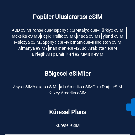
Popüler Uluslararası eSIM
ABD eSIM
Fransa eSIM
İspanya eSIM
İtalya eSIM
Türkiye eSIM
Meksika eSIM
Birleşik Krallık eSIM
Kanada eSIM
Tayland eSIM
Malezya eSIM
Japonya eSIM
Vietnam eSIM
Hindistan eSIM
Almanya eSIM
Yunanistan eSIM
Suudi Arabistan eSIM
Birleşik Arap Emirlikleri eSIM
Mısır eSIM
Bölgesel eSIM'ler
Asya eSIM
Avrupa eSIM
Latin Amerika eSIM
Orta Doğu eSIM
Kuzey Amerika eSIM
Küresel Plans
Küresel eSIM