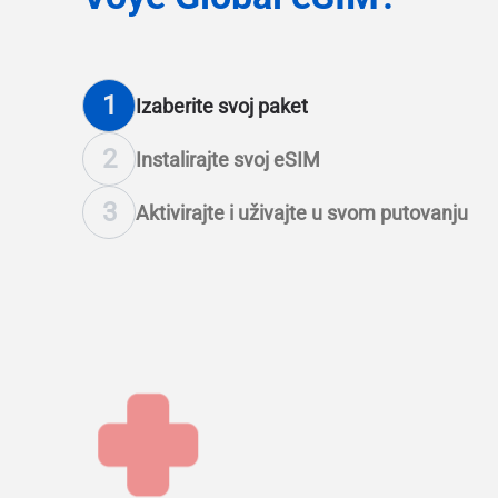
1
Izaberite svoj paket
2
Instalirajte svoj eSIM
3
Aktivirajte i uživajte u svom putovanju