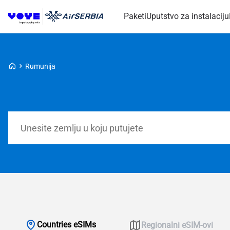
Paketi
Uputstvo za instalaciju
Voye početna stranica
Rumunija
Pretraga paketa
Countries eSIMs
Regionalni eSIM-ovi