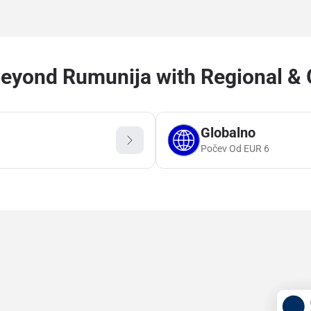
eyond Rumunija with Regional & 
Globalno
Počev Od
EUR
6