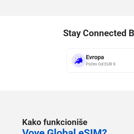
Stay Connected B
Evropa
Počev Od
EUR
9
Kako funkcioniše
Voye Global eSIM?