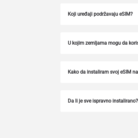
Koji uređaji podržavaju eSIM?
U kojim zemljama mogu da kori
Kako da instaliram svoj eSIM na
How 
To get
Da li je sve ispravno instalirano?
Then, 
provid
in you
withou