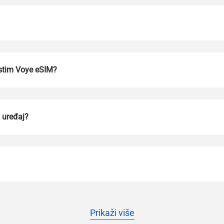
stim Voye eSIM?
 uređaj?
Пријавите се или региструјте се
do I get my eSim?
Наставите на свој налог или га креирајте за неколико секунди.
 your eSIM, start by checking if your device supports eSIM techn
contact your mobile carrier to request an eSIM activation. They w
e you with a QR code or activation details that you can scan or 
r device settings. Once activated, you can enjoy the benefits of 
t needing a physical SIM card!
или наставите са имејлом
Prikaži više