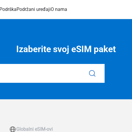
Podrška
Podržani uređaji
O nama
Izaberite svoj eSIM paket
Globalni eSIM-ovi