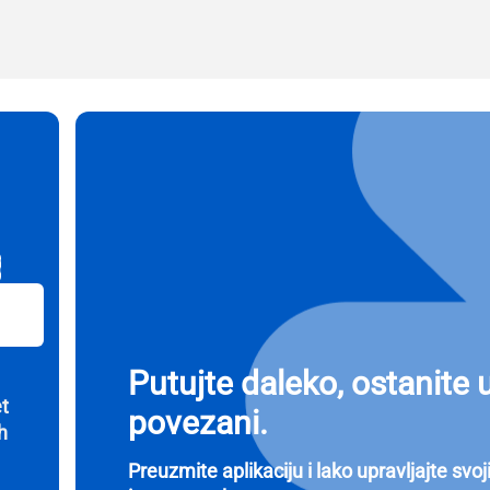
шта
erite valutu:
Пошаљи Једнократну Лозинку
erite jezik:
žite valute
- Američki Dolar
KRW - Južnokorejski Von
B
nglish
Español
- Singapurski Dolar
TWD - Novi Tajvanski Dolar
eutsch
简体中文
- Japanski Jen
EUR - Evro
Putujte daleko, ostanite 
et
povezani.
rançais
العربية
h
 Tajlandski Bat
PHP - Filipinski Pezos
Preuzmite aplikaciju i lako upravljajte svo