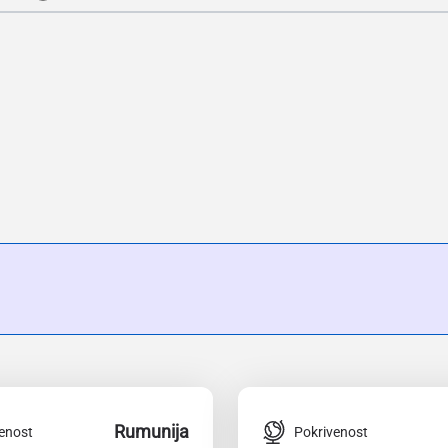
Rumunija
enost
Pokrivenost