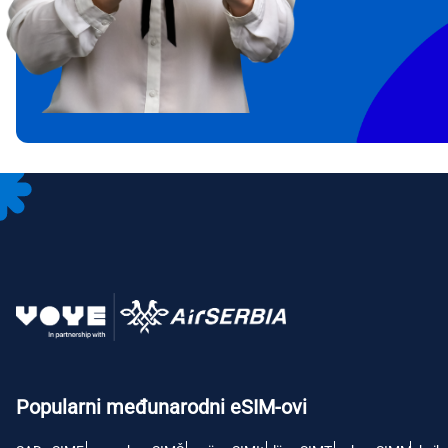
IDR 
CAD 
P
AED 
Emir
с
CHF 
RSD 
Popularni međunarodni eSIM-ovi