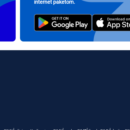
internet paketom.
繁體中文
עברית
- Indonežanska Rupija
AUD - Australijski Dolar
日本語
한국어
- Kanadski Dolar
GBP - Britanska Funta
olski
Português
- Dirham Ujedinjenih Arapskih
ILS - Izraelski Novi Šekel
ata
рпски
Türkçe
- Švajcarski Franak
NZD - Novozelandski Dolar
- Српски Динар