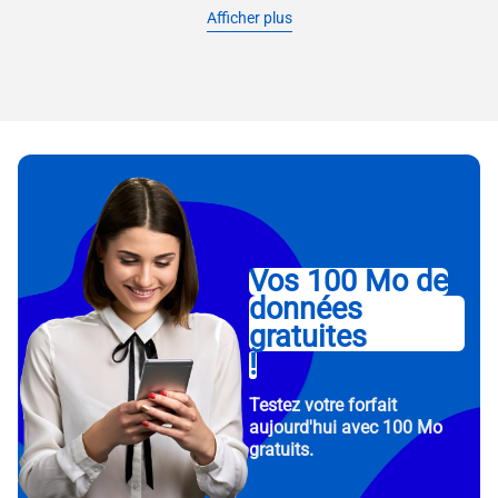
Afficher plus
Vos 100 Mo de
données
gratuites
!
Testez votre forfait
aujourd'hui avec 100 Mo
gratuits.