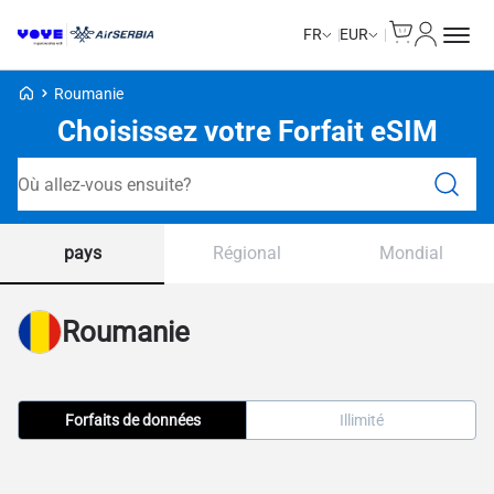
Cart
Mon com
FR
EUR
Voye Homepage
Roumanie
Choisissez votre Forfait eSIM
Forfaits de recherche
pays
Régional
Mondial
Roumanie
Forfaits de données
Illimité