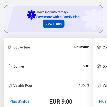
Traveling with family?
Save more with a Family Plan.
View Plans
Roumanie
Couverture
Co
5GO
Donnés
Do
7 Jours
Valable Pour
Va
EUR
9.00
Plus d'infos
Plus