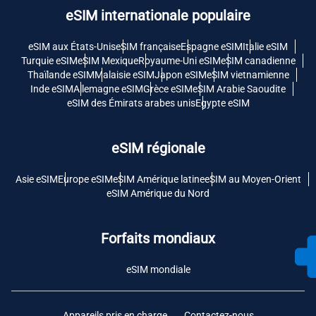
eSIM internationale populaire
eSIM aux États-Unis
eSIM française
Espagne eSIM
Italie eSIM
Turquie eSIM
eSIM Mexique
Royaume-Uni eSIM
eSIM canadienne
Thaïlande eSIM
Malaisie eSIM
Japon eSIM
eSIM vietnamienne
Inde eSIM
Allemagne eSIM
Grèce eSIM
eSIM Arabie Saoudite
eSIM des Émirats arabes unis
Egypte eSIM
eSIM régionale
Asie eSIM
Europe eSIM
eSIM Amérique latine
eSIM au Moyen-Orient
eSIM Amérique du Nord
Forfaits mondiaux
eSIM mondiale
Appareils pris en charge
Contactez-nous