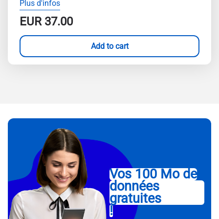
Plus d'infos
EUR
37.00
Add to cart
Vos 100 Mo de
données
gratuites
!