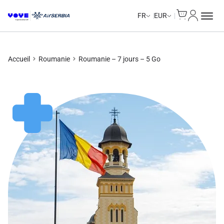
Cart
Mon com
Unlimited Data
Unlimited Data
Unlimited Data
Unlimited Data
FR
EUR
Accueil
Roumanie
Roumanie – 7 jours – 5 Go