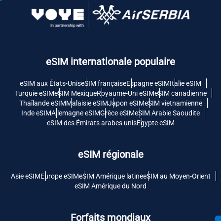
eSIM internationale populaire
eSIM aux États-Unis
eSIM française
Espagne eSIM
Italie eSIM
Turquie eSIM
eSIM Mexique
Royaume-Uni eSIM
eSIM canadienne
Thaïlande eSIM
Malaisie eSIM
Japon eSIM
eSIM vietnamienne
Inde eSIM
Allemagne eSIM
Grèce eSIM
eSIM Arabie Saoudite
eSIM des Émirats arabes unis
Egypte eSIM
eSIM régionale
Asie eSIM
Europe eSIM
eSIM Amérique latine
eSIM au Moyen-Orient
eSIM Amérique du Nord
Forfaits mondiaux