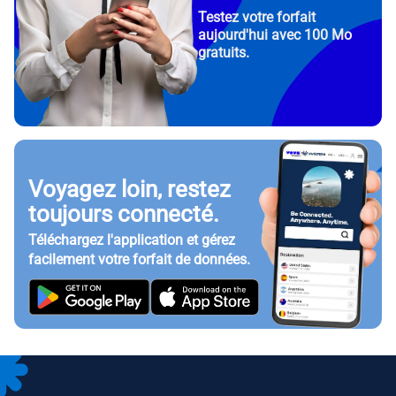
Testez votre forfait
aujourd'hui avec 100 Mo
gratuits.
Voyagez loin, restez
toujours connecté.
Téléchargez l'application et gérez
facilement votre forfait de données.