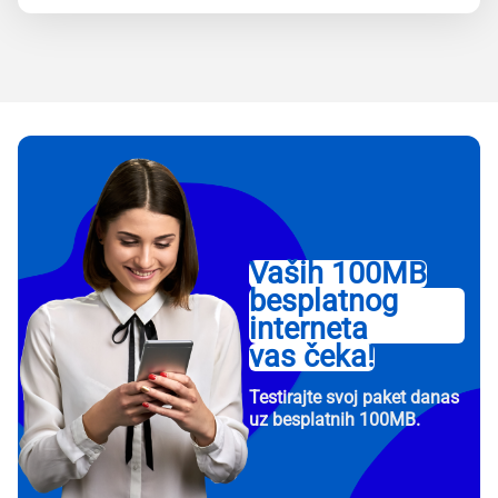
Vaših 100MB
besplatnog
interneta
vas čeka!
Testirajte svoj paket danas
uz besplatnih 100MB.