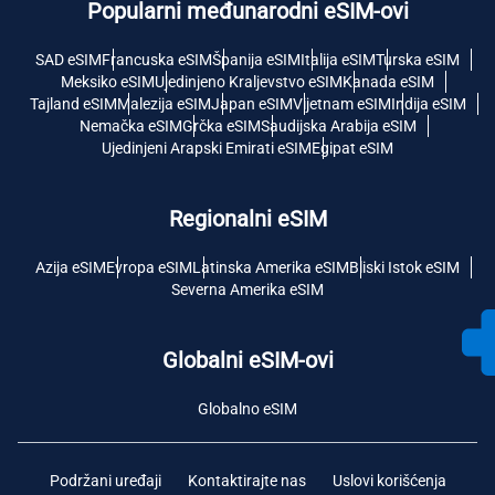
Popularni međunarodni eSIM-ovi
SAD eSIM
Francuska eSIM
Španija eSIM
Italija eSIM
Turska eSIM
Meksiko eSIM
Ujedinjeno Kraljevstvo eSIM
Kanada eSIM
Tajland eSIM
Malezija eSIM
Japan eSIM
Vijetnam eSIM
Indija eSIM
Nemačka eSIM
Grčka eSIM
Saudijska Arabija eSIM
Ujedinjeni Arapski Emirati eSIM
Egipat eSIM
Regionalni eSIM
Azija eSIM
Evropa eSIM
Latinska Amerika eSIM
Bliski Istok eSIM
Severna Amerika eSIM
Globalni eSIM-ovi
Globalno eSIM
Podržani uređaji
Kontaktirajte nas
Uslovi korišćenja