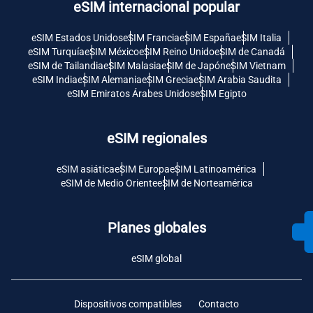
eSIM internacional popular
eSIM Estados Unidos
eSIM Francia
eSIM España
eSIM Italia
eSIM Turquía
eSIM México
eSIM Reino Unido
eSIM de Canadá
eSIM de Tailandia
eSIM Malasia
eSIM de Japón
eSIM Vietnam
eSIM India
eSIM Alemania
eSIM Grecia
eSIM Arabia Saudita
eSIM Emiratos Árabes Unidos
eSIM Egipto
eSIM regionales
eSIM asiática
eSIM Europa
eSIM Latinoamérica
eSIM de Medio Oriente
eSIM de Norteamérica
Planes globales
eSIM global
Dispositivos compatibles
Contacto