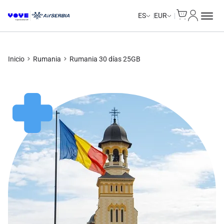
Cart
Mi Cuent
Unlimited Data
Unlimited Data
Unlimited Data
Unlimited Data
ES
EUR
Inicio
Rumania
Rumania 30 días 25GB