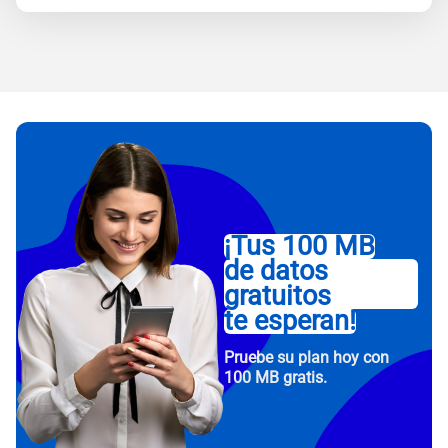
¡Tus 100 MB
de datos
gratuitos
te esperan!
Pruebe su plan hoy con
100 MB gratis.