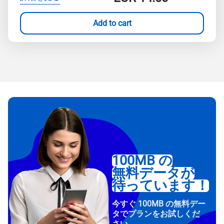
Add to cart
100MB の
無料データが
待っています！
今すぐ 100MB の無料デー
タでプランをお試しくだ
さい。