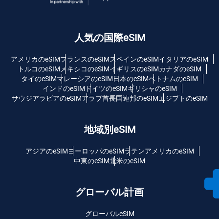
人気の国際eSIM
アメリカのeSIM
フランスのeSIM
スペインのeSIM
イタリアのeSIM
トルコのeSIM
メキシコのeSIM
イギリスのeSIM
カナダのeSIM
タイのeSIM
マレーシアのeSIM
日本のeSIM
ベトナムのeSIM
インドのeSIM
ドイツのeSIM
ギリシャのeSIM
サウジアラビアのeSIM
アラブ首長国連邦のeSIM
エジプトのeSIM
地域別eSIM
アジアのeSIM
ヨーロッパのeSIM
ラテンアメリカのeSIM
中東のeSIM
北米のeSIM
グローバル計画
グローバルeSIM