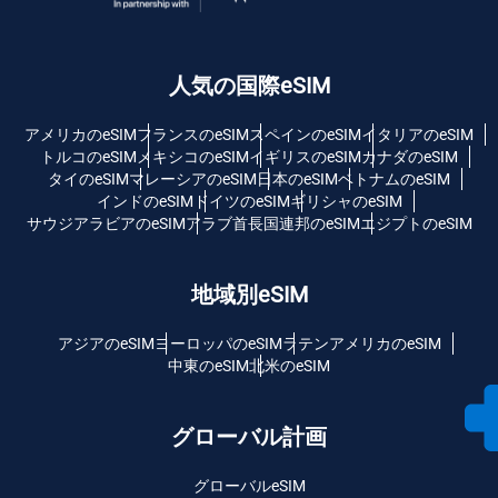
人気の国際eSIM
アメリカのeSIM
フランスのeSIM
スペインのeSIM
イタリアのeSIM
トルコのeSIM
メキシコのeSIM
イギリスのeSIM
カナダのeSIM
タイのeSIM
マレーシアのeSIM
日本のeSIM
ベトナムのeSIM
インドのeSIM
ドイツのeSIM
ギリシャのeSIM
サウジアラビアのeSIM
アラブ首長国連邦のeSIM
エジプトのeSIM
地域別eSIM
アジアのeSIM
ヨーロッパのeSIM
ラテンアメリカのeSIM
中東のeSIM
北米のeSIM
グローバル計画
グローバルeSIM