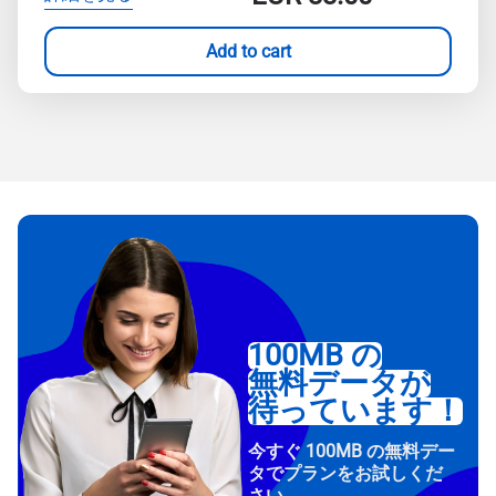
Add to cart
100MB の
無料データが
待っています！
今すぐ 100MB の無料デー
タでプランをお試しくだ
さい。