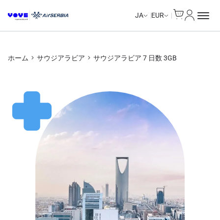
Cart
マイアカ
JA
EUR
ホーム
サウジアラビア
サウジアラビア 7 日数 3GB