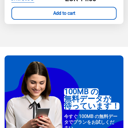
Add to cart
100MB の
無料データが
待っています！
今すぐ 100MB の無料デー
タでプランをお試しくだ
さい。