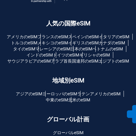
人気の国際eSIM
アメリカのeSIM
フランスのeSIM
スペインのeSIM
イタリアのeSIM
トルコのeSIM
メキシコのeSIM
イギリスのeSIM
カナダのeSIM
タイのeSIM
マレーシアのeSIM
日本のeSIM
ベトナムのeSIM
インドのeSIM
ドイツのeSIM
ギリシャのeSIM
サウジアラビアのeSIM
アラブ首長国連邦のeSIM
エジプトのeSIM
地域別eSIM
アジアのeSIM
ヨーロッパのeSIM
ラテンアメリカのeSIM
中東のeSIM
北米のeSIM
グローバル計画
グローバルeSIM