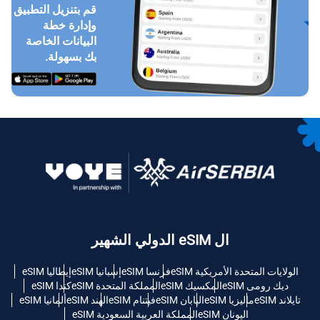
قم بتنزيل التطبيق
وإدارة خطة
البيانات الخاصة
بك بسهولة.
ال eSIM الدولي الشهير
الولايات المتحدة الأمريكية eSIM
فرنسا eSIM
إسبانيا eSIM
إيطاليا eSIM
ديك رومى eSIM
المكسيك eSIM
المملكة المتحدة eSIM
كندا eSIM
تايلاند eSIM
ماليزيا eSIM
اليابان eSIM
فيتنام eSIM
الهند eSIM
ألمانيا eSIM
اليونان eSIM
المملكة العربية السعودية eSIM